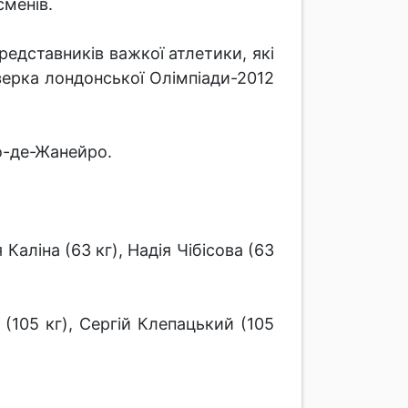
сменів.
редставників важкої атлетики, які
зерка лондонської Олімпіади-2012
іо-де-Жанейро.
Каліна (63 кг), Надія Чібісова (63
(105 кг), Сергій Клепацький (105