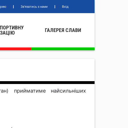
ерею
Зв'язатись з нами
Вхід
СПОРТИВНУ
ГАЛЕРЕЯ СЛАВИ
IЗАЦIЮ
ан) прийматиме найсильніших