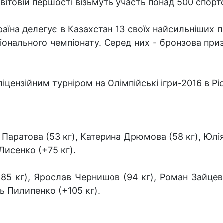
світовій першості візьмуть участь понад 500 спорт
раїна делегує в Казахстан 13 своїх найсильніших п
іонального чемпіонату. Серед них - бронзова при
ліцензійним турніром на Олімпійські ігри-2016 в Р
Паратова (53 кг), Катерина Дрюмова (58 кг), Юлія 
 Лисенко (+75 кг).
5 кг), Ярослав Чернишов (94 кг), Роман Зайцев 
ль Пилипенко (+105 кг).