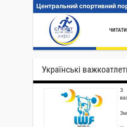
Центральний спортивний пор
ЧИТАТИ
Українські важкоатлет
З 
ва
Зм