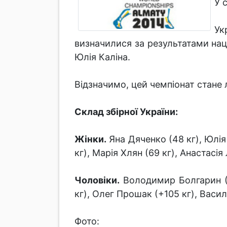
У 
Ук
визначилися за результатами нац
Юлія Каліна.
Відзначимо, цей чемпіонат стане 
Склад збірної України:
Жінки.
Яна Дяченко (48 кг), Юлія 
кг), Марія Хлян (69 кг), Анастасія
Чоловіки.
Володимир Болгарин (8
кг), Олег Прошак (+105 кг), Васи
Фото: