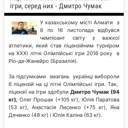
ігри, серед них - Дмитро Чумак
У казахському місті Алмати з
8 по 16 листопада відбувся
чемпіоант світу з важкої
атлетики, який став ліцензійним турніром
на ХХХІ літні Олімпійські ігри 2016 року в
Ріо-де-Жанейро (Бразилія).
За підсумками змагань українці вибороли
6 ліцензій на ці літні Олімпійські ігри. Так,
ліцензії на Ігри здобули
Дмитро Чумак (94
кг),
Олег Прошак (+105 кг), Юлія Паратова
(53 кг), Анастасія Лисенко (+75 кг), Яна
Дяченко (48 кг) і Юлія Каліна (63 кг).