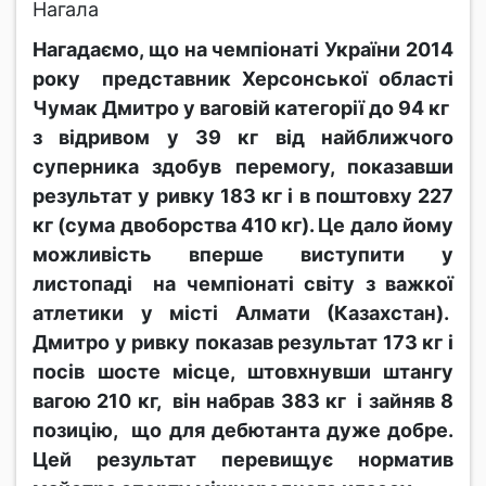
Нагала
Нагадаємо, що на чемпіонаті України 2014
року представник Херсонської області
Чумак Дмитро у ваговій категорії до 94 кг
з відривом у 39 кг від найближчого
суперника здобув перемогу, показавши
результат у ривку 183 кг і в поштовху 227
кг (сума двоборства 410 кг). Це дало йому
можливість вперше виступити у
листопаді на чемпіонаті світу з важкої
атлетики у місті Алмати (Казахстан).
Дмитро у ривку показав результат 173 кг і
посів шосте місце, штовхнувши штангу
вагою 210 кг, він набрав 383 кг і зайняв 8
позицію, що для дебютанта дуже добре.
Цей результат перевищує норматив