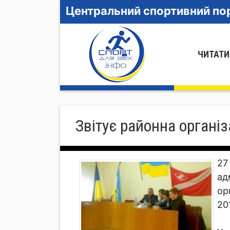
Центральний спортивний пор
ЧИТАТИ
Звітує районна органі
27
ад
ор
20