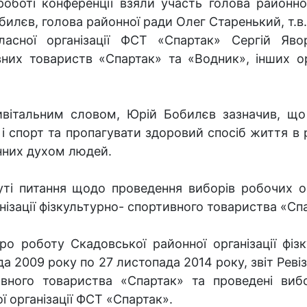
роботі конференції взяли участь голова районно
билєв, голова районної ради Олег Старенький, т.в
ласної організації ФСТ «Спартак» Сергій Яво
вних товариств «Спартак» та «Водник», інших ор
ивітальним словом, Юрій Бобилєв зазначив, що
 і спорт та пропагувати здоровий спосіб життя в 
анних духом людей.
уті питання щодо проведення виборів робочих орг
анізації фізкультурно- спортивного товариства «Сп
про роботу Скадовської районної організації фіз
а 2009 року по 27 листопада 2014 року, звіт Ревіз
тивного товариства «Спартак» та проведені виб
 організації ФСТ «Спартак».