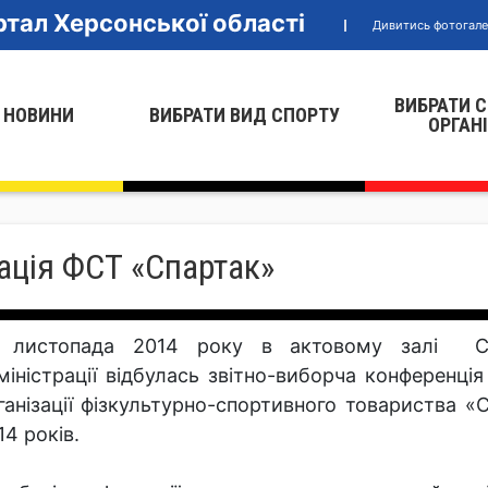
тал Херсонської області
Дивитись фотогал
ВИБРАТИ 
 НОВИНИ
ВИБРАТИ ВИД СПОРТУ
ОРГАН
зація ФСТ «Спартак»
 листопада 2014 року в актовому залі Ска
міністрації відбулась звітно-виборча конференці
ганізації фізкультурно-спортивного товариства 
14 років.