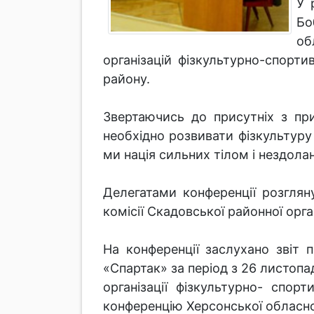
У 
Бо
об
організацій фізкультурно-спорти
району.
Звертаючись до присутніх з пр
необхідно розвивати фізкультуру
ми нація сильних тілом і нездол
Делегатами конференції розглян
комісії Скадовської районної орг
На конференції заслухано звіт 
«Спартак» за період з 26 листопад
організації фізкультурно- спор
конференцію Херсонської обласної