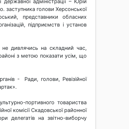
ї державної адміністрації – Юрій
.о. заступника голови Херсонської
рський, представники обласних
ганізацій, підприємств і установ
 не дивлячись на складний час,
районі з метою показати усім, що
анів - Ради, голови, Ревізійної
артак».
культурно-портивного товариства
ійної комісії Скадовської районної
ори делегатів на звітно-виборчу