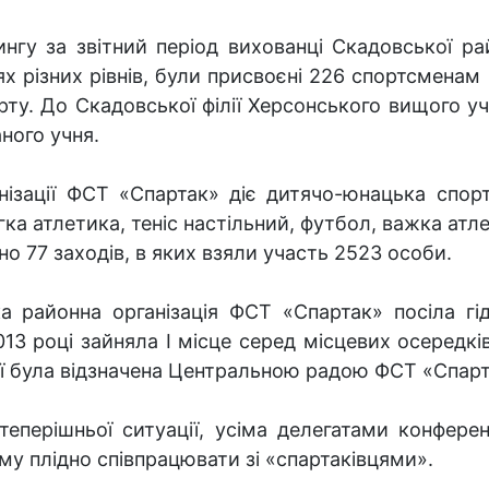
нгу за звітний період вихованці Скадовської рай
 різних рівнів, були присвоєні 226 спортсменам ІІ
рту. До Скадовської філії Херсонського вищого уч
ного учня.
ізації ФСТ «Спартак» діє дитячо-юнацька спор
егка атлетика, теніс настільний, футбол, важка атле
но 77 заходів, в яких взяли участь 2523 особи.
 районна організація ФСТ «Спартак» посіла гідн
3 році зайняла І місце серед місцевих осередків
ії була відзначена Центральною радою ФСТ «Спарт
перішньої ситуації, усіма делегатами конферен
ому плідно співпрацювати зі «спартаківцями».