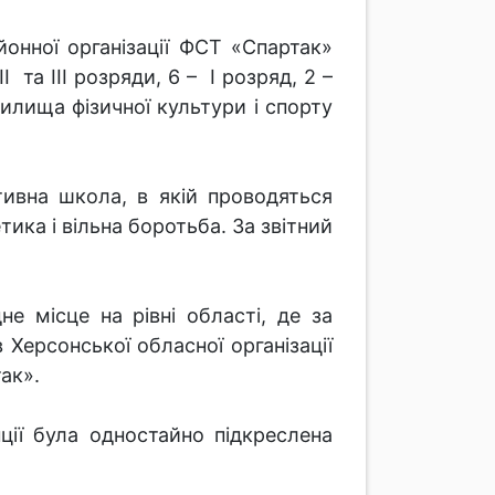
онної організації ФСТ «Спартак»
 та ІІІ розряди, 6 – І розряд, 2 –
илища фізичної культури і спорту
тивна школа, в якій проводяться
тика і вільна боротьба. За звітний
е місце на рівні області, де за
 Херсонської обласної організації
ак».
ції була одностайно підкреслена