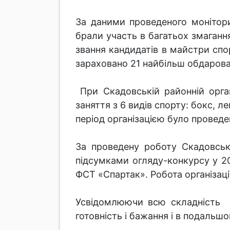
За даними проведеного монітори
брали участь в багатьох змаганнях
звання кандидатів в майстри спо
зараховано 21 найбільш обдарова
При Скадовській районній орган
заняття з 6 видів спорту: бокс, л
період організацією було проведе
За проведену роботу Скадовська
підсумками огляду-конкурсу у 201
ФСТ «Спартак». Робота організац
Усвідомлюючи всю складність те
готовність і бажання і в подальш