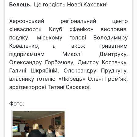
Белець.
Це гордість Нової Каховки!
Херсонський регіональний центр
«Інваспорт» Клуб «Фенікс» висловив
подяку: міському голові Володимиру
Коваленко, а також приватним
підприємцям Миколі Дмитруку,
Олександру Горбачову, Дмитру Костенку,
Галині Шкрябіній, Олександру Прудкуну,
власнику готелю «Якірець» Олені Гром'як,
архітекторові Тетяні Євсєєвої.
Фото: