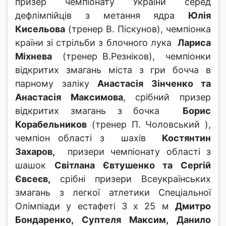
призер чемпіонату України серед
дефлімпійців з метання ядра
Юлія
Кисельова
(тренер В. Піскунов), чемпіонка
країни зі стрільби з блочного лука
Лариса
Міхнева
(тренер В.Резніков), чемпіонки
відкритих змагань міста з гри бочча в
парному заліку
Анастасія Зінченко та
Анастасія Максимова
, срібний призер
відкритих змагань з бочка
Борис
Корабельников
(тренер П. Чоловський ),
чемпіон області з шахів
Костянтин
Захаров,
призери чемпіонату області з
шашок
Світлана Євтушенко та Сергій
Євсеєв,
срібні призери Всеукраїнських
змагань з легкої атлетики Спеціальної
Олімпіади у естафеті 3 х 25 м
Дмитро
Бондаренко, Суптеля Максим, Данило