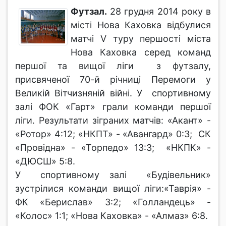
Футзал.
28 грудня 2014 року в
місті Нова Каховка відбулися
матчі V туру першості міста
Нова Каховка серед команд
першої та вищої ліги з футзалу,
присвяченої 70-й річниці Перемоги у
Великій Вітчизняній війні. У спортивному
залі ФОК «Гарт» грали команди першої
ліги. Результати зіграних матчів: «Акант» -
«Ротор» 4:12; «НКПТ» - «Авангард» 0:3; СК
«Провідна» - «Торпедо» 13:3; «НКПК» -
«ДЮСШ» 5:8.
У спортивному залі «Будівельник»
зустрілися команди вищої ліги:«Таврія» -
ФК «Берислав» 3:2; «Голландець» -
«Колос» 1:1; «Нова Каховка» - «Алмаз» 6:8.