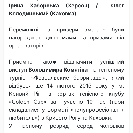
Ірина Хаборська (Херсон) / Олег
Колодинський (Каховка).
Переможці та призери змагань були
нагороджені дипломами та призами від
організаторів.
Приємно також відзначити успішний
виступ
Володимира Комягіна
на тенісному
турнірі «Февральские баррикады», який
відбувся ще 14 лютого 2015 року у м.
Кривий Ріг на кортах тенісного клубу
«Golden Cup» за участю 10 пар (пари
складалися у форматі «полупрофесіонал +
любитель») з Кривого Рогу та Каховки.
У парному розряді серед чоловіків