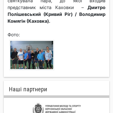
святкувала пара, до якої входив
представник міста Каховки –
Дмитро
Полішевський (Кривий Ріг) / Володимир
Комягін (Каховка).
Фото:
Нашi партнери