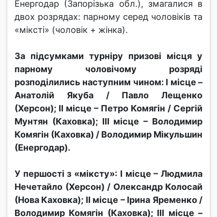
Енергодар (Запорізька обл.), змагалися в
двох розрядах: парному серед чоловіків та
«міксті» (чоловік + жінка).
За підсумками турніру призові місця у
парному чоловічому розряді
розподілились наступним чином: І місце –
Анатолій Якуба / Павло Лещенко
(Херсон); ІІ місце – Петро Комягін / Сергій
Мунтян (Каховка); ІІІ місце – Володимир
Комягін (Каховка) / Володимир Мікульшин
(Енергодар).
У першості з «міксту»: І місце – Людмила
Нечетайло (Херсон) / Олександр Колосай
(Нова Каховка); ІІ місце – Ірина Яременко /
Володимир Комягін (Каховка); ІІІ місце –