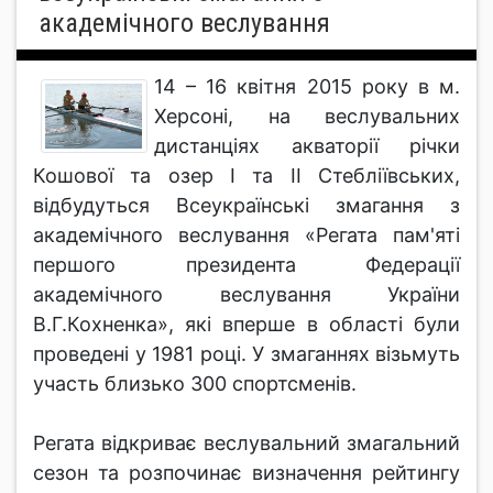
академічного веслування
14 – 16 квітня 2015 року в м.
Херсоні, на веслувальних
дистанціях акваторії річки
Кошової та озер І та ІІ Стебліївських,
відбудуться Всеукраїнські змагання з
академічного веслування «Регата пам'яті
першого президента Федерації
академічного веслування України
В.Г.Кохненка», які вперше в області були
проведені у 1981 році. У змаганнях візьмуть
участь близько 300 спортсменів.
Регата відкриває веслувальний змагальний
сезон та розпочинає визначення рейтингу