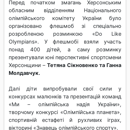
Перед початком змагань Херсонським
обласним відділенням Національного
олімпійського комітету України було
організовано флешмоб зі спеціально
розробленою розминкою «Do Like
Olympians». У флешмобі взяли участь
понад 400 дітей, а саму розминку
презентували юні перспективні спортсмени
Херсонщини –
Тетяна Сікновенко та Ганна
Молдавчук.
Далі діти випробували свої сили у
конкурсах малюнків та презентацій команд
«Ми – олімпійська надія України»,
творчому конкурсі «Олімпійська планета»,
спортивній естафеті й рухливих іграх,
вікторині «Знавець олімпійського спорту».