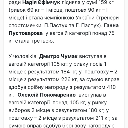
ради
Надія Єфімчук
підняла у сумі 159 кг
(ривок 69 кг – І місце, поштовх 90 кг – І
місце) і стала чемпіонкою України (тренери
спортсменки П.Пастух та Г. Пастух).
Ганна
Пустоварова
у ваговій категорії понад 75
кг стала третьою.
У чоловіків
Дмитро Чумак
виступав в
ваговій категорії 105 кг: у ривку посів 1
місце з результатом 184 кг, у поштовху – 2
місце з результатом 226 кг, за сумою вправ
здобув срібну нагороду з результатом 410
кг.
Олексій Пономаренко
виступав в
ваговій категорії понад. 105 кг, у ривку
виборов 2 місце з результатом 180 кг, у
поштовху – 2 місце з результатом 211 кг, за
сумою вправ здобув бронзову нагороду з