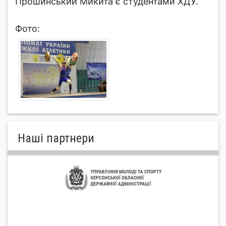
Прошинський Микита є студентами ХДУ.
Фото:
Нашi партнери