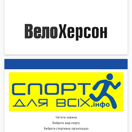
Читати новини
Вибрати вид спорту
Вибрати спортивну органiзацiю