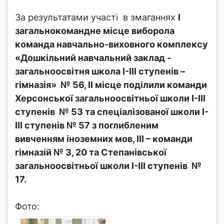
За результатами участі в змаганнях
І
загальнокомандне місце виборола
команда навчально-виховного комплексу
«Дошкільний навчальний заклад -
загальноосвітня школа І-ІІІ ступенів –
гімназія» № 56, ІІ місце поділили команди
Херсонської загальноосвітньої школи І-ІІІ
ступенів № 53 та спеціалізованої школи I-
III ступенів № 57 з поглибленим
вивченням іноземних мов, ІІІ – команди
гімназій № 3, 20 та Степанівської
загальноосвітньої школи І-ІІІ ступенів №
17.
Фото: