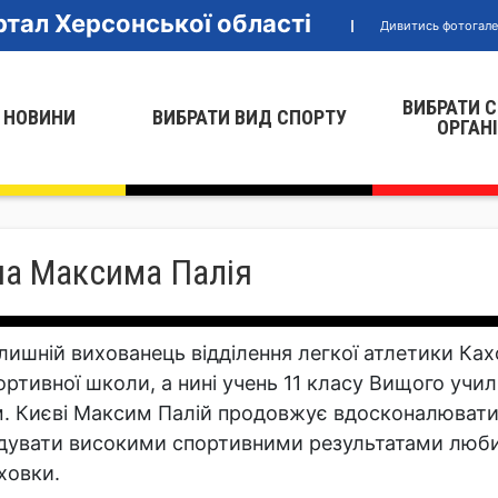
тал Херсонської області
Дивитись фотогал
ВИБРАТИ 
 НОВИНИ
ВИБРАТИ ВИД СПОРТУ
ОРГАН
на Максима Палія
лишній вихованець відділення легкої атлетики Ка
ортивної школи, а нині учень 11 класу Вищого учил
м. Києві Максим Палій продовжує вдосконалювати
дувати високими спортивними результатами любит
ховки.