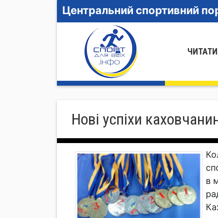
Центральний спортивний пор
ЧИТАТИ
Нові успіхи каховчани
Ко
сп
в 
ра
Ка