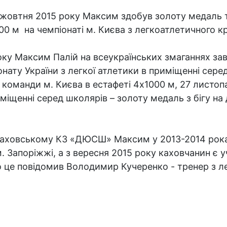
 жовтня 2015 року Максим здобув золоту медаль та
00 м на чемпіонаті м. Києва з легкоатлетичного к
ку Максим Палій на всеукраїнських змаганнях за
нату України з легкої атлетики в приміщенні сере
 команди м. Києва в естафеті 4х1000 м, 27 листопа
міщенні серед школярів – золоту медаль з бігу на 
 Каховському КЗ «ДЮСШ» Максим у 2013-2014 рока
м. Запоріжжі, а з вересня 2015 року каховчанин є
ро це повідомив Володимир Кучеренко - тренер з л
.