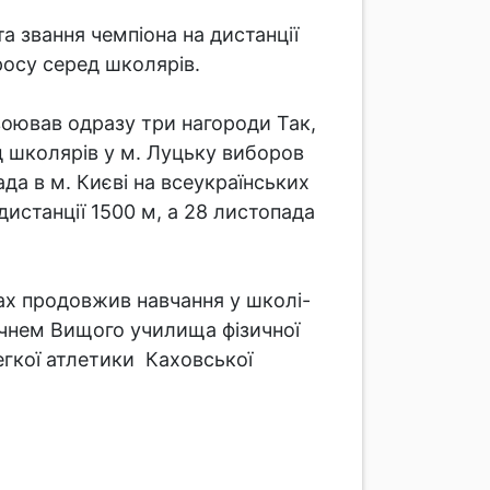
 звання чемпіона на дистанції
росу серед школярів.
воював одразу три нагороди Так,
д школярів у м. Луцьку виборов
да в м. Києві на всеукраїнських
дистанції 1500 м, а 28 листопада
х продовжив навчання у школі-
 учнем Вищого училища фізичної
егкої атлетики Каховської