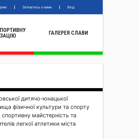
ерею
Зв'язатись з нами
Вхід
СПОРТИВНУ
ГАЛЕРЕЯ СЛАВИ
IЗАЦIЮ
ховської дитячо-юнацької
ища фізичної культури та спорту
 спортивну майстерність та
елів легкої атлетики міста