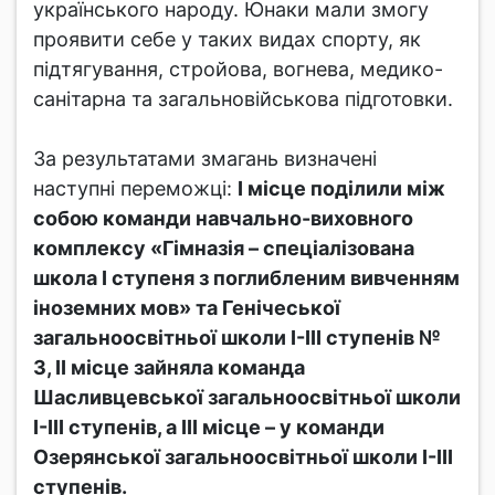
українського народу. Юнаки мали змогу
проявити себе у таких видах спорту, як
підтягування, стройова, вогнева, медико-
санітарна та загальновійськова підготовки.
За результатами змагань визначені
наступні переможці:
І місце поділили між
собою команди навчально-виховного
комплексу «Гімназія – спеціалізована
школа І ступеня з поглибленим вивченням
іноземних мов» та Генічеської
загальноосвітньої школи І-ІІІ ступенів №
3, ІІ місце зайняла команда
Шасливцевської загальноосвітньої школи
І-ІІІ ступенів, а ІІІ місце – у команди
Озерянської загальноосвітньої школи І-ІІІ
ступенів.