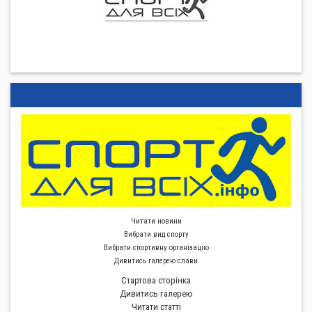
Читати новини
Вибрати вид спорту
Вибрати спортивну органiзацiю
Дивитись галерею слави
Стартова сторiнка
Дивитись галерею
Читати статті