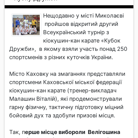
Нещодавно у місті Миколаєві
пройшов відкритий другий
Всеукраїнський турнір з
кіокушин-кан карате «Кубок
Дружби», в якому взяли участь понад 250
спортсменів з різних куточків України.
Місто Каховку на змаганнях представляли
спортсмени Каховської міської федерації
кіокушин-кан карате (тренер-викладач
Малашин Віталій), які продемонстрували
гарну фізичну, тактичну підготовку міцний
бойовий дух та здобули призові місця.
Так, п
ерше місце вибороли Велігошина