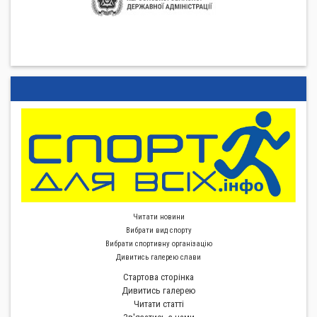
Читати новини
Вибрати вид спорту
Вибрати спортивну органiзацiю
Дивитись галерею слави
Стартова сторiнка
Дивитись галерею
Читати статті