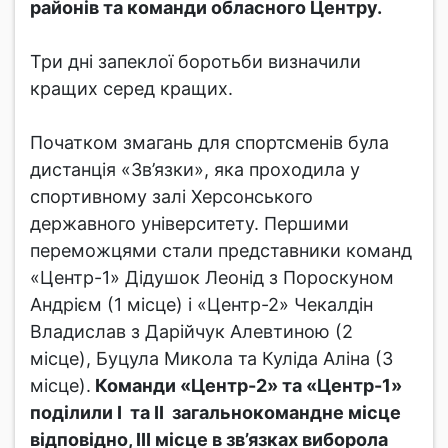
районів та команди обласного Центру.
Три дні запеклої боротьби визначили
кращих серед кращих.
Початком змагань для спортсменів була
дистанція «Зв’язки», яка проходила у
спортивному залі Херсонського
державного університету. Першими
переможцями стали представники команд
«Центр-1» Дідушок Леонід з Пороскуном
Андрієм (1 місце) і «Центр-2» Чекалдін
Владислав з Дарійчук Алевтиною (2
місце), Буцула Микола та Куліда Аліна (3
місце).
Команди «Центр-2» та «Центр-1»
поділили І та ІІ загальнокомандне місце
відповідно, ІІІ місце в зв’язках виборола