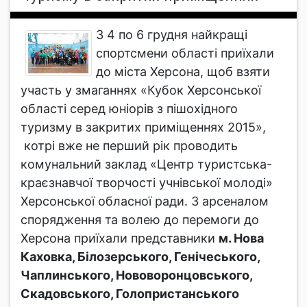
З 4 по 6 грудня найкращі
спортсмени області приїхали
до міста Херсона, щоб взяти
участь у змаганнях «Кубок Херсонської
області серед юніорів з пішохідного
туризму в закритих приміщеннях 2015»,
котрі вже не перший рік проводить
комунальний заклад «Центр туристська-
краєзнавчої творчості учнівської молоді»
Херсонської обласної ради. З арсеналом
спорядження та волею до перемоги до
Херсона приїхали представники
м. Нова
Каховка, Білозерського, Генічеського,
Чаплинського, Нововоронцовського,
Скадовського, Голопристанського