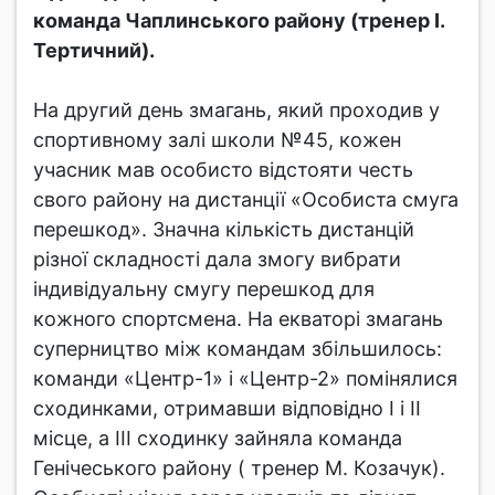
команда Чаплинського району (тренер І.
Тертичний).
На другий день змагань, який проходив у
спортивному залі школи №45, кожен
учасник мав особисто відстояти честь
свого району на дистанції «Особиста смуга
перешкод». Значна кількість дистанцій
різної складності дала змогу вибрати
індивідуальну смугу перешкод для
кожного спортсмена. На екваторі змагань
суперництво між командам збільшилось:
команди «Центр-1» і «Центр-2» помінялися
сходинками, отримавши відповідно І і ІІ
місце, а ІІІ сходинку зайняла команда
Генічеського району ( тренер М. Козачук).