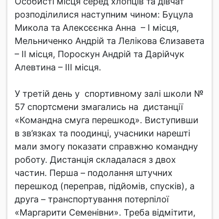
Особисті місця серед хлопців та дівчат
розподілилися наступним чином: Буцула
Микола та Алексєєнка Анна – І місця,
Мельниченко Андрій та Лелікова Єлизавета
– ІІ місця, Пороскун Андрій та Дарійчук
Алевтина – ІІІ місця.
У третій день у спортивному залі школи №
57 спортсмени змагались на дистанції
«Командна смуга перешкод». Виступивши
в зв’язках та поодинці, учасники нарешті
мали змогу показати справжню командну
роботу. Дистанція складалася з двох
частин. Перша – подолання штучних
перешкод (переправ, підйомів, спусків), а
друга – транспортування потерпілої
«Маргарити Семенівни». Треба відмітити,