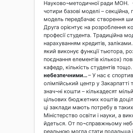
Науково¬методичної ради МОН.
чотири базові моделі – секційна,
модель передбачає створення широк
Друга орієнтує на розроблення к
професії студента. Традиційна мо
нарахуванням кредитів, заліками
який виконує функції тьютора, ро
поєднання елементів кількох) по
кафедр, кількість студентів тощо
небезпечними…
– У нас є спорти
олімпійський центр у Закарпатті
знач¬ні кошти – кількадесят міль
цільових бюджетних коштів доціл
ці заклади мають потребу в так
Міністерство освіти і науки, а 
йдеться. От по¬справжньому небе
реальною могла стати подальша ї