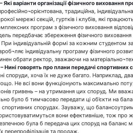
– Які варіанти організації фізичного виховання 
 професійно¬орієнтована, традиційна, індивідуальн
ої мережі секцій, гуртків і клубів, які працюють 
омплексних програм з фізичного виховання відпов
дель передбачає збереження фізичного виховання 
. При індивідуальній формі за кожним студентом з
зроб¬ляє індивідуальну програму фізичного розви
винен обрати ректор, зважаючи на матеріально¬тех
.
– Нині говорять про плани передачі спортивних с
вні споруди, хоча їх не дуже багато. Наприклад, дв
 тощо. Не всі вони функціонують максимально пот
йонів гривень – на утримання цих споруд. Ми вваж
ьно було б тимчасово передати ці об’єкти на бала
их спортивних спорудах. Зауважу, що балансоутр
використовуватимуться вони ефективніше, тож про
зпечною була б передача цих споруд на баланс мі
х перепрофілізація та продаж.