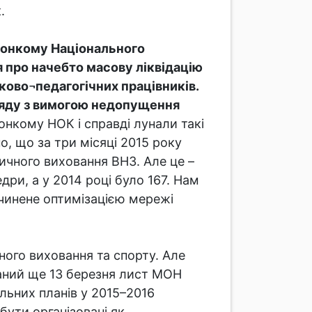
к.
конкому Національного
я про начебто масову ліквідацію
ково¬педагогічних працівників.
ряду з вимогою недопущення
онкому НОК і справді лунали такі
о, що за три місяці 2015 року
зичного виховання ВНЗ. Але це –
ри, а у 2014 році було 167. Нам
ичинене оптимізацією мережі
ого виховання та спорту. Але
даний ще 13 березня лист МОН
льних планів у 2015–2016
бути організовані як