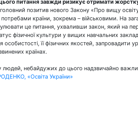
я цього питання завжди ризикує отримати жорстк
 головний позитив нового Закону «Про вищу освіту
 потребами країни, зокрема – військовими. На зага
улювати це питання, ухваливши закон, який на пер
тус фізичної культури у вищих навчальних заклада
особистості, її фізичних якостей, запровадити уро
звинених країнах.
ку людей, небайдужих до цього надзвичайно важл
ОДЕНКО, «Освіта України»