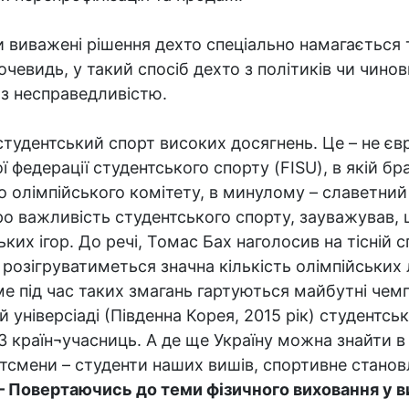
и виважені рішення дехто спеціально намагається 
очевидь, у такий спосіб дехто з політиків чи чино
 з несправедливістю.
тудентський спорт високих досягнень. Це – не євр
федерації студентського спорту (FISU), в якій брал
 олімпійського комітету, в минулому – славетний
ро важливість студентського спорту, зауважував, щ
ких ігор. До речі, Томас Бах наголосив на тісній с
 розігруватиметься значна кількість олімпійських 
е під час таких змагань гартуються майбутні чемпі
й універсіаді (Південна Корея, 2015 рік) студентсь
 країн¬учасниць. А де ще Україну можна знайти в 
тсмени – студенти наших вишів, спортивне станов
– Повертаючись до теми фізичного виховання у ви