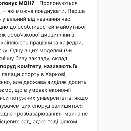
пропонує МОН?
– Пропонуються
а, – які можна поєднувати. Перша
у вільний від навчання час.
ідно до особливостей майбутньої
як обов’язкової дисципліни з
акріплюють працівника кафедри,
тку. Одну з цих моделей (чи
нічну базу закладу, склад
поруд комітету, називають їх
а палаци спорту в Харкові,
ужно, але держава виділяє досить
аємо, що в умовах економії
нси потужних університетів, якщо
имувачем цих споруд залишиться
 жодне «розбазарювання» майна не
сцевих рад, адже тоді цілком