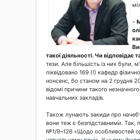
мі
–
М
ол
ка
Ви
такої діяльності. Чи відповідає 
тези. Але більшість із них були, 
ліквідовано 169 (!) кафедр фізич
нонсенс, бо станом на 2 грудня 2
відомі причини такого незначног
навчальних закладів.
Також лунають закиди про начебт
вони теж є безпідставними. Так, 
№1/9¬126 «Щодо особливостей орг
навчальному році». У ньому йшлос