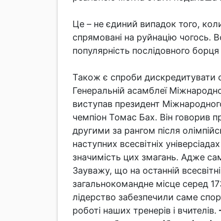
Це – не єдиний випадок того, кол
спрямовані на руйнацію чогось. В
популярність послідовного борця
Також є спроби дискредитувати с
Генеральній асамблеї Міжнародної 
виступав президент Міжнародного
чемпіон Томас Бах. Він говорив п
другими за рангом після олімпійсь
наступних всесвітніх універсіадах
значимість цих змагань. Адже сам
Зауважу, що на останній всесвітні
загальнокомандне місце серед 173
лідерство забезпечили саме спор
роботі наших тренерів і вчителів.