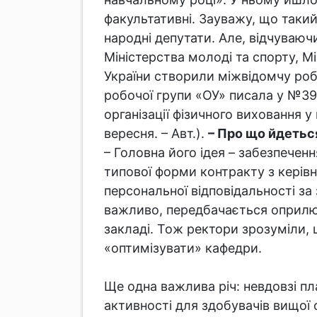
факультативні. Зауважу, що такий
народні депутати. Але, відчуваюч
Міністерства молоді та спорту, М
України створили міжвідомчу робоч
робочої групи «ОУ» писала у №39 
організації фізичного виховання 
вересня. – Авт.).
– Про що йдетьс
– Головна його ідея – забезпечен
типової форми контракту з керів
персональної відповідальності за 
важливо, передбачається оприлюд
закладі. Тож ректори зрозуміли, 
«оптимізувати» кафедри.
Ще одна важлива річ: невдовзі п
активності для здобувачів вищої 