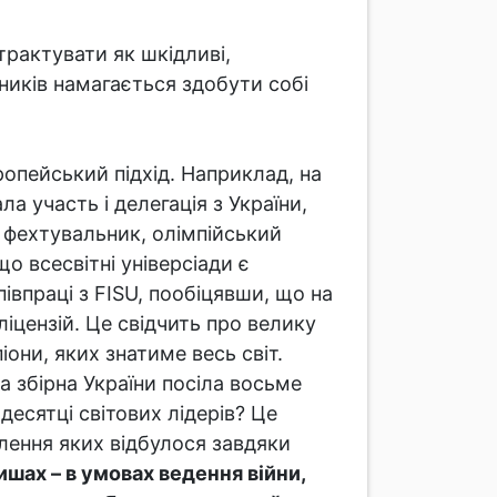
трактувати як шкідливі,
вників намагається здобути собі
опейський підхід. Наприклад, на
а участь і делегація з України,
 фехтувальник, олімпійський
о всесвітні універсіади є
півпраці з FISU, пообіцявши, що на
ліцензій. Це свідчить про велику
они, яких знатиме весь світ.
ка збірна України посіла восьме
десятці світових лідерів? Це
лення яких відбулося завдяки
шах – в умовах ведення війни,