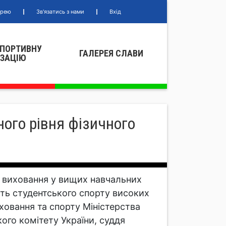
ерею
Зв'язатись з нами
Вхід
СПОРТИВНУ
ГАЛЕРЕЯ СЛАВИ
IЗАЦIЮ
ого рівня фізичного
о виховання у вищих навчальних
сть студентського спорту високих
ховання та спорту Міністерства
кого комітету України, суддя