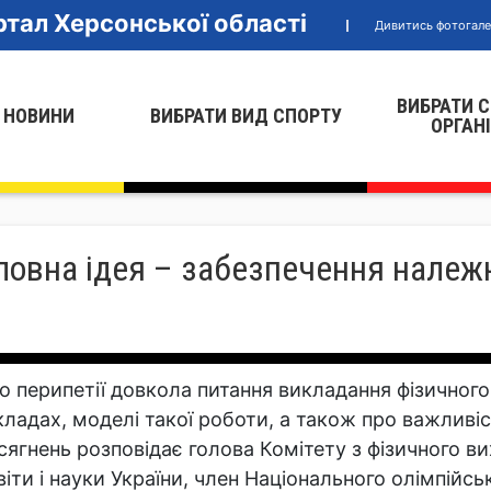
тал Херсонської області
Дивитись фотогал
ВИБРАТИ 
 НОВИНИ
ВИБРАТИ ВИД СПОРТУ
ОРГАН
овна ідея – забезпечення належн
о перипетії довкола питання викладання фізичног
кладах, моделі такої роботи, а також про важливі
сягнень розповідає голова Комітету з фізичного ви
віти і науки України, член Національного олімпійсь