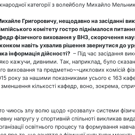
жнародної категорії з волейболу Михайло Мельни
ихайле Григоровичу, нещодавно на засіданні ви
імпійського комітету гостро піднімалося питанн
федр фізичного виховання у ВНЗ, скорочення нау
конком навіть ухвалив рішення звернутися до у
така інформація дійсності?
– Під час засідання вик
м’яко кажучи, дивними. Так, наприклад, було сказан
ного виховання та предметно¬¬циклових комісій фі
015 року за нашими показниками усього є 163 кафед
о зменшення кількості кафедр, воно, зокрема, спр
о чиюсь злу волю щодо «розвалу» системи фізичн
певну напругу у спортивній спільноті викликав ви
анізації освітнього процесу та формування навча
я про те, що заняття з фізичної культури можуть 