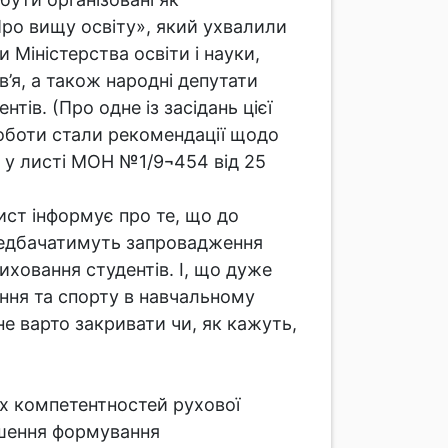
Про вищу освіту», який ухвалили
 Міністерства освіти і науки,
’я, а також народні депутати
тів. (Про одне із засідань цієї
 роботи стали рекомендації щодо
і у листі МОН №1/9¬454 від 25
ист інформує про те, що до
ередбачатимуть запровадження
иховання студентів. І, що дуже
ння та спорту в навчальному
е варто закривати чи, як кажуть,
их компетентностей рухової
ершення формування