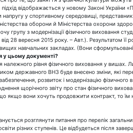
 підхід відображається у новому Законі України «
и напругу у спортивному середовищі, представники
іністерства оборони й Міністерства охорони здоров
у групу з модернізації фізичного виховання студен
від 28 вересня 2015 року. – Авт.). Результатом її
у вищих навчальних закладах. (Вони сформульован
я у цьому документі?
ня належного рівня фізичного виховання у вишах. Л
ником державного ВНЗ буде внесено зміни, які п
забезпечення, розвиток і модернізацію фізичного в
нення щорічного звіту про стан фізичного вихова
що якщо вони хочуть продовжити контракт, то їм н
ланується розглянути питання про перелік загальн
освіти різних ступенів. Це відбудеться після зав