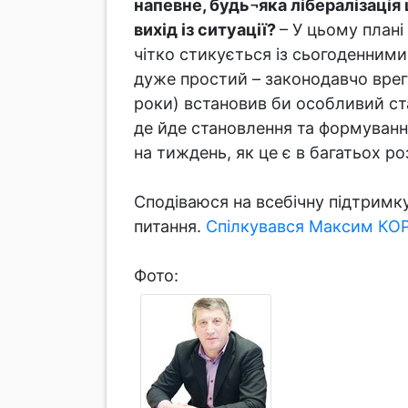
напевне, будь¬яка лібералізаці
вихід із ситуації?
– У цьому плані
чітко стикується із сьогоденними
дуже простий – законодавчо врег
роки) встановив би особливий ста
де йде становлення та формування 
на тиждень, як це є в багатьох ро
Сподіваюся на всебічну підтрим
питання.
Спілкувався Максим КОР
Фото: