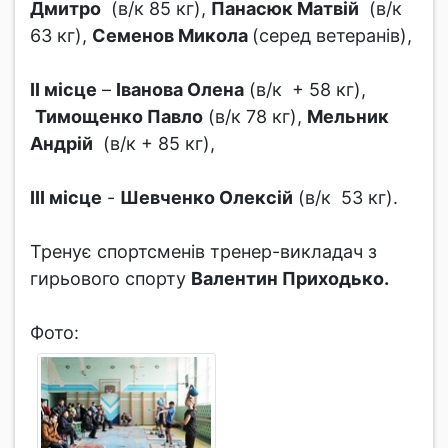
Дмитро
(в/к 85 кг),
Панасюк Матвій
(в/к
63 кг),
Семенов Микола
(серед ветеранів),
ІІ місце
–
Іванова Олена
(в/к + 58 кг),
Тимощенко Павло
(в/к 78 кг),
Мельник
Андрій
(в/к + 85 кг),
ІІІ місце
-
Шевченко Олексій
(в/к 53 кг).
Тренує спортсменів тренер-викладач з
гирьового спорту
Валентин Приходько.
Фото: