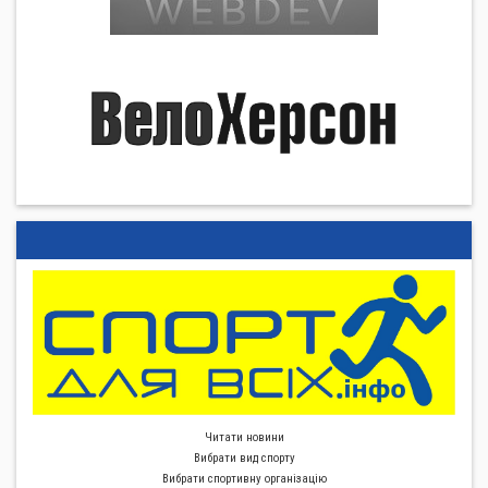
Читати новини
Вибрати вид спорту
Вибрати спортивну органiзацiю