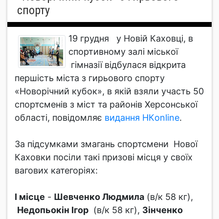
спорту
19 грудня у Новій Каховці, в
спортивному залі міської
гімназії відбулася відкрита
першість міста з гирьового спорту
«Новорічний кубок», в якій взяли участь 50
спортсменів з міст та районів Херсонської
області, повідомляє
видання НКonline
.
За підсумками змагань спортсмени Нової
Каховки посіли такі призові місця у своїх
вагових категоріях:
І місце
-
Шевченко Людмила
(в/к 58 кг),
Недопьокін Ігор
(в/к 58 кг),
Зінченко