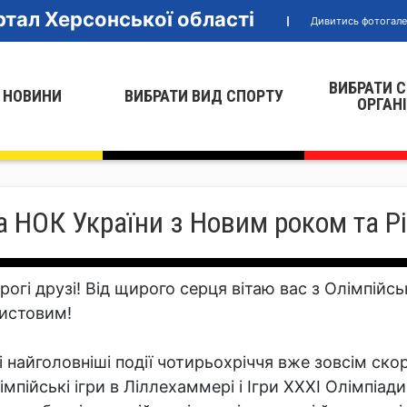
тал Херсонської області
Дивитись фотогал
ВИБРАТИ 
 НОВИНИ
ВИБРАТИ ВИД СПОРТУ
ОРГАН
а НОК України з Новим роком та Р
рогі друзі! Від щирого серця вітаю вас з Олімпій
истовим!
і найголовніші події чотирьохріччя вже зовсім скор
імпійські ігри в Ліллехаммері і Ігри XXXI Олімпіад