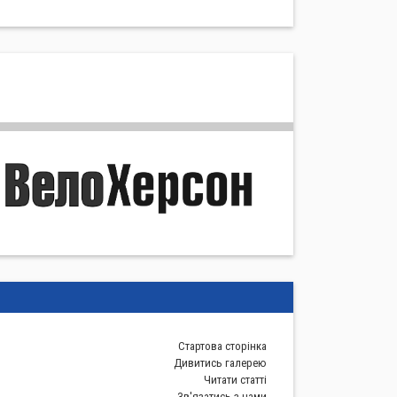
Стартова сторiнка
Дивитись галерею
Читати статті
Зв'язатись з нами