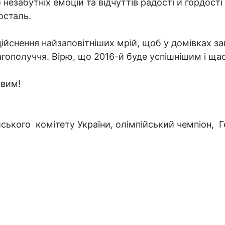
 незабутніх емоцій та відчуттів радості й гордості
осталь.
ійснення найзаповітніших мрій, щоб у домівках за
агополуччя. Вірю, що 2016-й буде успішнішим і ща
овим!
імпійського комітету України, олімпійськ