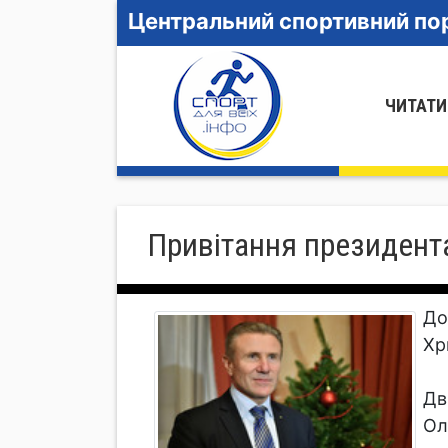
Центральний спортивний пор
ЧИТАТИ
Привітання президент
До
Хр
Дв
Ол