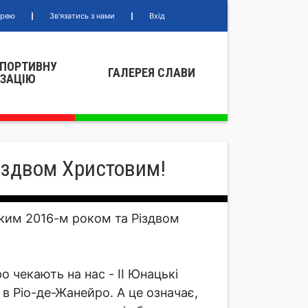
ерею
Зв'язатись з нами
Вхід
СПОРТИВНУ
ГАЛЕРЕЯ СЛАВИ
IЗАЦIЮ
іздвом Христовим!
ським 2016-м роком та Різдвом
о чекають на нас - II Юнацькі
и в Ріо-де-Жанейро. А це означає,