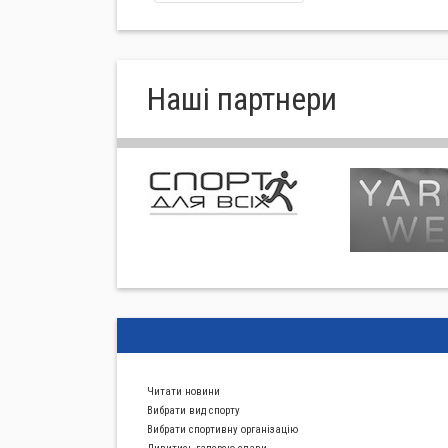
Нашi партнери
Читати новини
Вибрати вид спорту
Вибрати спортивну органiзацiю