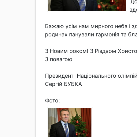
що
вд
Бажаю усім нам мирного неба і зд
родинах панували гармонія та бл
З Новим роком! З Різдвом Христ
З повагою
Президент Національного ол
Сергій БУБКА
Фото: