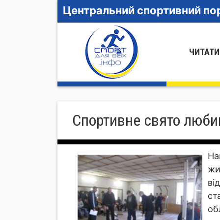
Центральний спортивний пор
ЧИТАТИ
Спортивне свято люби
На
жи
ві
ст
об