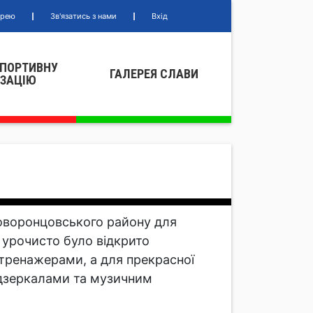
ерею
Зв'язатись з нами
Вхід
СПОРТИВНУ
ГАЛЕРЕЯ СЛАВИ
IЗАЦIЮ
воворонцовського району для
 урочисто було відкрито
тренажерами, а для прекрасної
, дзеркалами та музичним