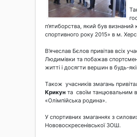
Та
го
п’ятиборства, який був визнаний
спортивного року 2015» в м. Херс
В’ячеслав Бєлов привітав всіх уч
Людимівки та побажав спортсмен
житті і досягти вершин в будь-які
Також учасників змагань привіта
Крикун
та своїм танцювальним ви
«Олімпійська родина».
У спортивних змаганнях з силови
Нововоскресенівської ЗОШ.