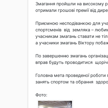
Змагання пройшли на високому рів
отримали грошові премії від дире
Приємною несподіванкою для уча
спортсменів від земляка – люби
учасникам змагань ставати не тіл
а учасники змагань Віктору поба
По завершенню змагань організац
вправ будуть проводитися щорічно
Головна мета проведеної роботи г
занять спортом та обрання здор
Фото: