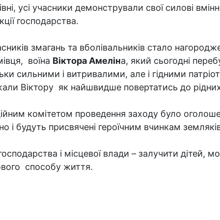
ні, усі учасники демонстрували свої силові вмінн
кції господарства.
сників змагань та вболівальників стало нагородж
мівця, воїна
Віктора Амелін
а, який сьогодні переб
ьки сильними і витривалими, але і гідними патріот
жали Віктору як найшвидше повертатись до рідни
ійним комітетом проведення заходу було оголошен
 і будуть присвячені героїчним вчинкам земляків 
осподарства і місцевої влади – залучити дітей, м
ового способу життя.