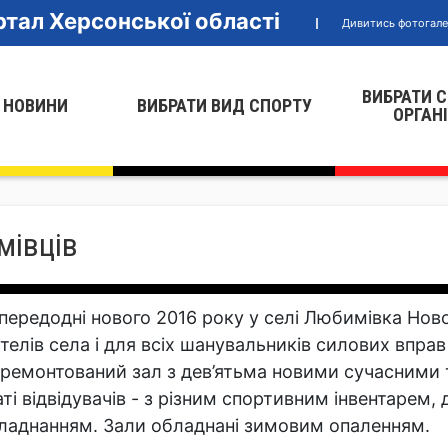
тал Херсонської області
Дивитись фотогал
ВИБРАТИ 
 НОВИНИ
ВИБРАТИ ВИД СПОРТУ
ОРГАН
мівців
передодні нового 2016 року у селі Любимівка Но
телів села і для всіх шанувальників силових вправ
дремонтований зал з дев’ятьма новими сучасними 
аті відвідувачів - з різним спортивним інвентарем
ладнанням. Зали обладнані зимовим опаленням.