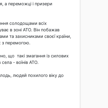
я, а переможці і призери
ення солодощами всіх
уває в зоні АТО. Він побажав
ами та захисниками своєї країни,
х з перемогою.
о, що такі змагання із силових
села - воїнів АТО.
олодь, людей похилого віку до