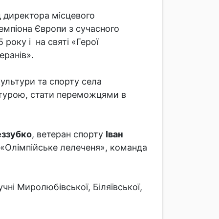
д директора місцевого
чемпіона Європи з сучасного
оку і на святі «Герої
еранів».
культури та спорту села
ьтурою, стати переможцями в
еззубко
, ветеран спорту
Іван
 «Олімпійське лелеченя», команда
ні Миролюбівської, Біляївської,