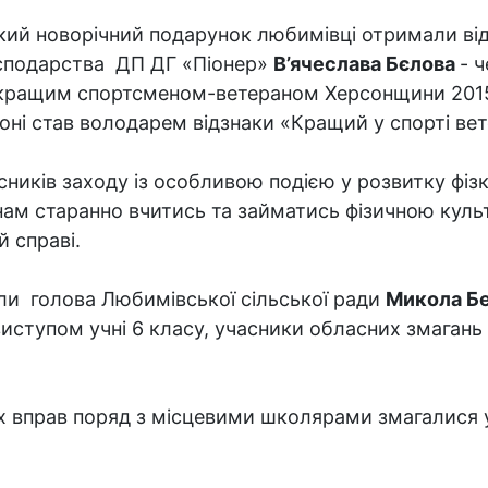
кий новорічний подарунок любимівці отримали ві
сподарства ДП ДГ «Піонер»
В’ячеслава Бєлова
- 
 кращим спортсменом-ветераном Херсонщини 2015 р
оні став володарем відзнаки «Кращий у спорті вет
асників заходу із особливою подією у розвитку фіз
ам старанно вчитись та займатись фізичною кул
й справі.
ли голова Любимівської сільської ради
Микола Б
ступом учні 6 класу, учасники обласних змагань
х вправ поряд з місцевими школярами змагалися уч