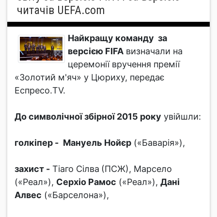
читачів UEFA.com
Найкращу команду за
версією FIFA
визначали на
церемонії вручення премії
«Золотий м'яч» у Цюриху, передає
Еспресо.TV.
До символічної збірної 2015 року
увійшли:
голкіпер -
Мануель Нойєр
(«Баварія»),
захист -
Тіаго Сілва
(ПСЖ), Марсело
(«Реал»),
Серхіо Рамос
(«Реал»),
Дані
Алвес
(«Барселона»),