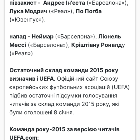
півзахист -
Андрес Ін'єста
(«Барселона»),
Лука Модрич
(«Реал»),
По Погба
(«Ювентус»).
напад -
Неймар
(«Барселона»),
Ліонель
Мессі
(«Барселона»),
Кріштіану Роналд
у
(«Реал»).
Остаточний склад команди 2015 року
визначив і UEFA.
Офіційний сайт Союзу
європейських футбольних асоціацій (UEFA)
підбив остаточні підсумки голосування
читачів за склад команди 2015 року, які
були оголошені 8 січня.
Команда року-2015 за версією читачів
UEFA.com: