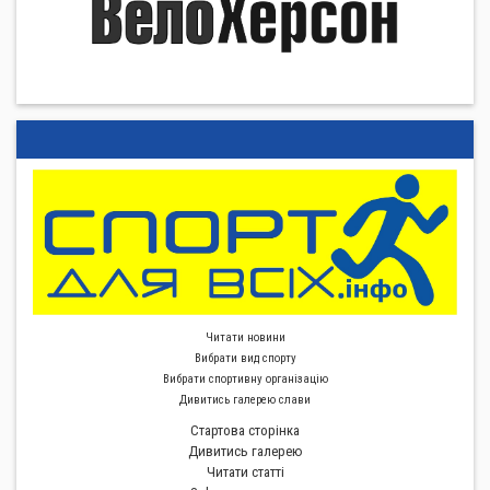
Читати новини
Вибрати вид спорту
Вибрати спортивну органiзацiю
Дивитись галерею слави
Стартова сторiнка
Дивитись галерею
Читати статті