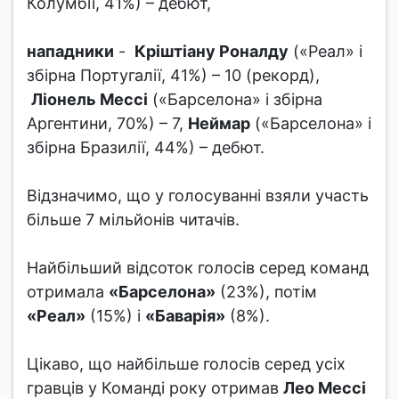
Колумбії, 41%) – дебют,
нападники
-
Кріштіану Роналду
(«Реал» і
збірна Португалії, 41%) – 10 (рекорд),
Ліонель Мессі
(«Барселона» і збірна
Аргентини, 70%) – 7,
Неймар
(«Барселона» і
збірна Бразилії, 44%) – дебют.
Відзначимо, що у голосуванні взяли участь
більше 7 мільйонів читачів.
Найбільший відсоток голосів серед команд
отримала
«Барселона»
(23%), потім
«Реал»
(15%) і
«Баварія»
(8%).
Цікаво, що найбільше голосів серед усіх
гравців у Команді року отримав
Лео Мессі