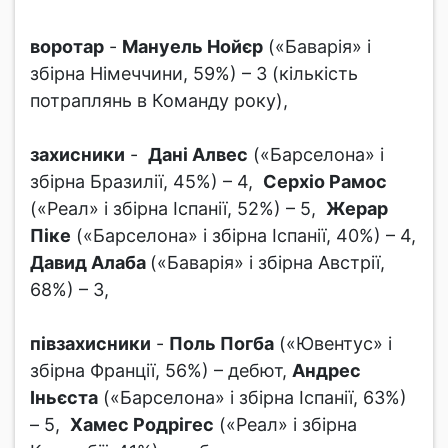
воротар
-
Мануель Нойєр
(«Баварія» і
збірна Німеччини, 59%) – 3 (кількість
потраплянь в Команду року),
захисники
-
Дані Алвес
(«Барселона» і
збірна Бразилії, 45%) – 4,
Серхіо Рамос
(«Реал» і збірна Іспанії, 52%) – 5,
Жерар
Піке
(«Барселона» і збірна Іспанії, 40%) – 4,
Давид Алаба
(«Баварія» і збірна Австрії,
68%) – 3,
півзахисники
-
Поль Погба
(«Ювентус» і
збірна Франції, 56%) – дебют,
Андрес
Іньєста
(«Барселона» і збірна Іспанії, 63%)
– 5,
Хамес Родрігес
(«Реал» і збірна