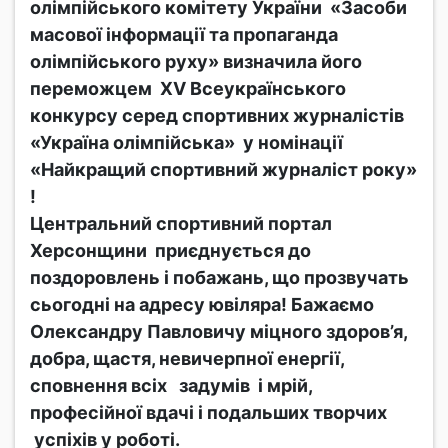
олімпійського комітету України «Засоби
масової інформації та пропаганда
олімпійського руху» визначила його
переможцем ХV Всеукраїнського
конкурсу серед спортивних журналістів
«Україна олімпійська» у номінації
«Найкращий спортивний журналіст року»
!
Центральний спортивний портал
Херсонщини приєднується до
поздоровлень і побажань, що прозвучать
сьогодні на адресу ювіляра! Бажаємо
Олександру Павловичу міцного здоров’я,
добра, щастя, невичерпної енергії,
сповнення всіх задумів і мрій,
професійної вдачі і подальших творчих
успіхів у роботі.