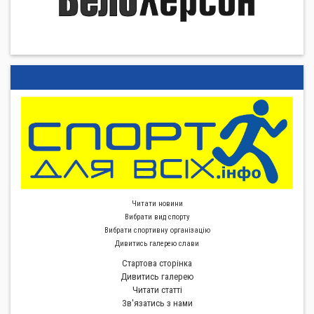
Читати новини
Вибрати вид спорту
Вибрати спортивну органiзацiю
Дивитись галерею слави
Стартова сторiнка
Дивитись галерею
Читати статті
Зв'язатись з нами