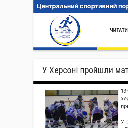
Центральний спортивний пор
ЧИТАТИ
У Херсоні пройшли мат
13
хе
пр
У 