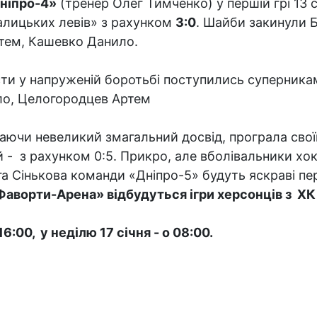
ніпро-4»
(тренер Олег Тимченко) у першій грі 13 с
алицьких левів» з рахунком
3:0
. Шайби закинули 
тем, Кашевко Данило.
їсти у напруженій боротьбі поступились суперника
ло, Целогородцев Артем
маючи невеликий змагальний досвід, програла свої
ій - з рахунком 0:5. Прикро, але вболівальники хо
а Сінькова команди «Дніпро-5» будуть яскраві п
Фаворти-Арена» відбудуться ігри херсонців з Х
6:00, у неділю 17 січня - о 08:00.