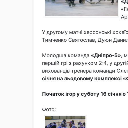
«Д
«Г
Ар
У другому матчі херсонські хоке
Тимченко Святослав, Дуюн Дани
Молодша команда
«Дніпро-5»
, 
першій грі з рахунком 2:4, у друг
вихованців тренера команди Олег
січня на льодовому комплексі «
Початок ігор у суботу 16 січня о 1
Фото: