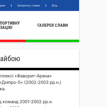
ерею
Зв'язатись з нами
Вхід
СПОРТИВНУ
ГАЛЕРЕЯ СЛАВИ
IЗАЦIЮ
шайбою
мплексі «Фаворит-Арена»
«Дніпро-5» (2002-2003 рр.н.)
ка.
д команд 2001-2002 рр.н.