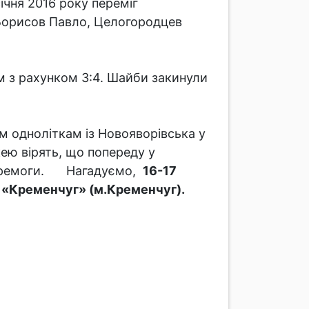
ічня 2016 року переміг
Борисов Павло, Целогородцев
м з рахунком 3:4. Шайби закинули
м одноліткам із Новояворівська у
кею вірять, що попереду у
еремоги.
Нагадуємо,
16-17
К «Кременчуг» (м.Кременчуг).