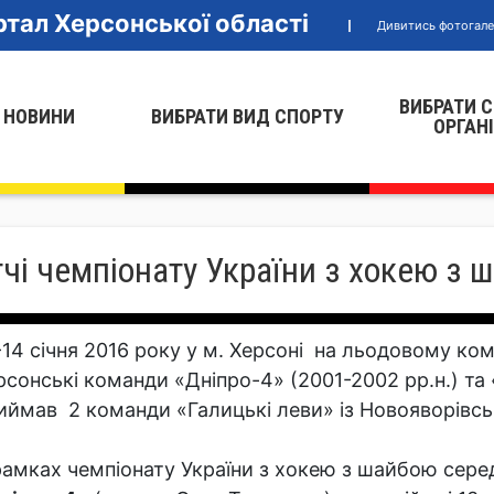
тал Херсонської області
Дивитись фотогал
ВИБРАТИ 
 НОВИНИ
ВИБРАТИ ВИД СПОРТУ
ОРГАН
чі чемпіонату України з хокею з 
-14 січня 2016 року у м. Херсоні на льодовому ко
рсонські команди «Дніпро-4» (2001-2002 рр.н.) та 
иймав 2 команди «Галицькі леви» із Новояворівсь
рамках чемпіонату України з хокею з шайбою сере