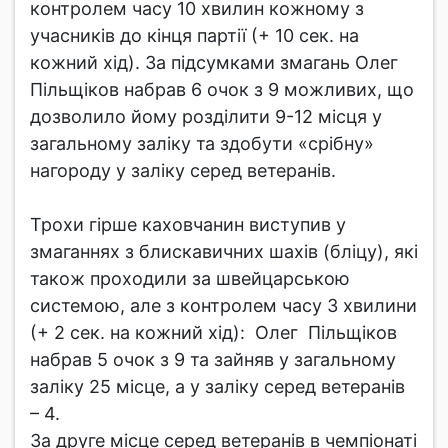
контролем часу 10 хвилин кожному з
учасників до кінця партії (+ 10 сек. на
кожний хід). За підсумками змагань Олег
Пільщіков набрав 6 очок з 9 можливих, що
дозволило йому розділити 9-12 місця у
загальному заліку та здобути «срібну»
нагороду у заліку серед ветеранів.
Трохи гірше каховчанин виступив у
змаганнях з блискавичних шахів (бліцу), які
також проходили за швейцарською
системою, але з контролем часу 3 хвилини
(+ 2 сек. на кожний хід): Олег Пільщіков
набрав 5 очок з 9 та зайняв у загальному
заліку 25 місце, а у заліку серед ветеранів
– 4.
За друге місце серед ветеранів в чемпіонаті