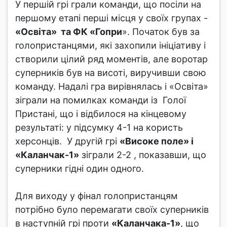
У першій грі грали команди, що посіли на
першому етапі перші місця у своїх групах -
«Освіта» та ФК «Гопри
». Початок був за
голопристанцями, які захопили ініціативу і
створили цілий ряд моментів, але воротар
суперників був на висоті, виручивши свою
команду. Надалі гра вирівнялась і «Освіта»
зіграли на помилках команди із Голої
Пристані, що і відбилося на кінцевому
результаті: у підсумку 4-1 на користь
херсонців. У другій грі
«Високе поле» і
«Каланчак-1»
зіграли 2-2 , показавши, що
суперники гідні один одного.
Для виходу у фінал голопристанцям
потрібно було перемагати своїх суперників
в наступній грі проти
«Каланчака-1»
, що