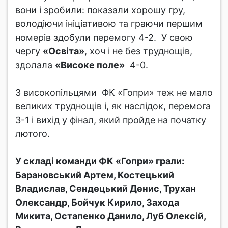
вони і зробили: показали хорошу гру,
володіючи ініціативою та граючи першим
номерів здобули перемогу 4-2. У свою
чергу
«Освіта»
, хоч і не без труднощів,
здолала
«Високе поле»
4-0.
З високопільцями ФК «Гопри» теж не мало
великих труднощів і, як наслідок, перемога
3-1 і вихід у фінал, який пройде на початку
лютого.
У складі команди ФК «Гопри» грали:
Барановський Артем, Костецький
Владислав, Сендецький Денис, Трухан
Олександр, Бойчук Кирило, Захода
Микита, Остапенко Данило, Луб Олексій,