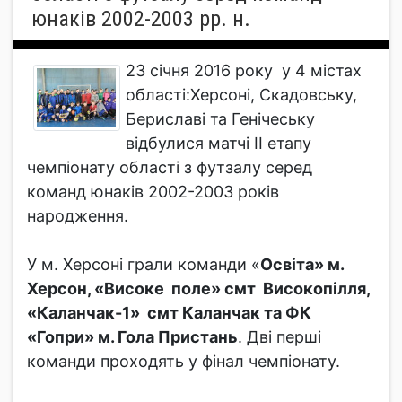
юнаків 2002-2003 рр. н.
23 січня 2016 року у 4 містах
області:Херсоні, Скадовську,
Бериславі та Генічеську
відбулися матчі ІІ етапу
чемпіонату області з футзалу серед
команд юнаків 2002-2003 років
народження.
У м. Херсоні грали команди «
Освіта» м.
Херсон, «Високе поле» смт Високопілля,
«Каланчак-1» смт Каланчак та ФК
«Гопри» м. Гола Пристань
. Дві перші
команди проходять у фінал чемпіонату.