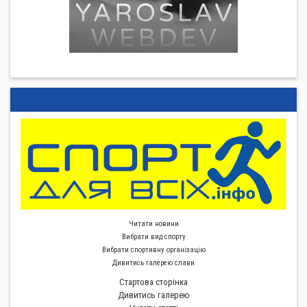
Читати новини
Вибрати вид спорту
Вибрати спортивну органiзацiю
Дивитись галерею слави
Стартова сторiнка
Дивитись галерею