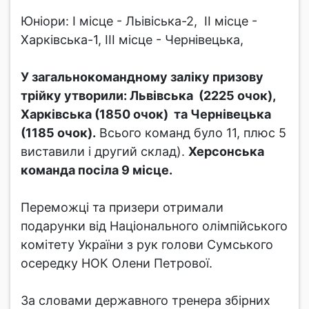
Юніори: І місце - Льівіська-2, ІІ місце -
Харківська-1, ІІІ місце - Чернівецька,
У загальнокомандному заліку призову
трійку утворили: Львівська (2225 очок),
Харківська (1850 очок) та Чернівецька
(1185 очок).
Всього команд було 11, плюс 5
виставили і другий склад).
Херсонська
команда посіла 9 місце.
Переможці та призери отримали
подарунки від Національного олімпійського
комітету України з рук голови Сумського
осередку НОК Олени Петрової.
За словами державного тренера збірних