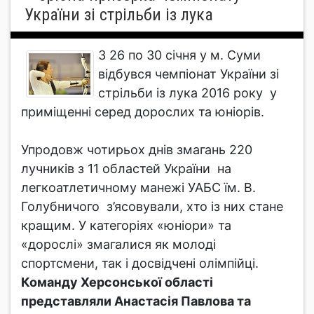
України зі стрільби із лука
З 26 по 30 січня у м. Суми
відбувся чемпіонат України зі
стрільби із лука 2016 року у
приміщенні серед дорослих та юніорів.
Упродовж чотирьох днів змагань 220
лучників з 11 областей України на
легкоатлетичному манежі УАБС їм. В.
Голубничого з’ясовували, хто із них стане
кращим. У категоріях «юніори» та
«дорослі» змагалися як молоді
спортсмени, так і досвідчені олімпійці.
Команду Херсонської області
представляли Анастасія Павлова та