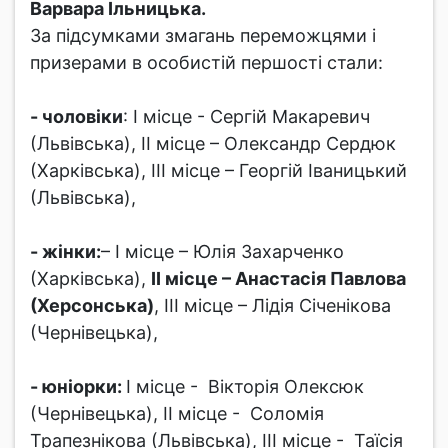
Варвара Ільницька.
За підсумками змагань переможцями і
призерами в особистій першості стали:
- чоловіки
: І місце - Сергій Макаревич
(Львівська), ІІ місце – Олександр Сердюк
(Харківська), ІІІ місце – Георгій Іваницький
(Львівська),
- жінки:
– І місце – Юлія Захарченко
(Харківська),
ІІ місце – Анастасія Павлова
(Херсонська)
, ІІІ місце – Лідія Січенікова
(Чернівецька),
- юніорки:
І місце - Вікторія Олексюк
(Чернівецька), ІІ місце - Соломія
Трапезнікова (Львівська), ІІІ місце - Таїсія