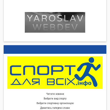
Читати новини
Вибрати вид спорту
Вибрати спортивну органiзацiю
Дивитись галерею слави