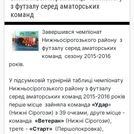
з футзалу серед аматорських
команд
Завершився чемпіонат
Нижньосірогозького району з
футзалу серед аматорських
команд сезону 2015-2016
років.
У підсумковій турнірній таблиці чемпіонату
Нижньосірогозького району з футзалу
серед аматорських команд 2015-2016 років
перше місце зайняла команда
«Удар
»
(Нижні Сірогози) з 39 очками, друге місце -
команда
«Ветеран»
(Нижні Сірогози),
третє -
«Старт»
(Першопокровка),