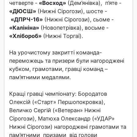
четверте -
«Восход»
(Дем’янівка), п’яте -
«ДЮСШ»
(Нижні Сірогози), шосте -
«ДПРЧ-16»
(Нижні Сірогози), сьоме -
«Калініна»
(Новопетрівка), восьме -
«Хлібороб»
(Нижні Торгаї).
На урочистому закритті команда-
переможець та призери були нагороджені
кубком, грамотами, гравці команд –
пам’ятними медалями.
Кращі гравці чемпіонату: Бородатов
Олексій («Старт» Першопокровка),
Величко Сергій («Ветеран» Нижні
Сірогози), Матюха Олександр («УДАР»
Нижні Сірогози) нагороджені грамотами та
пам’ятними призами від голови