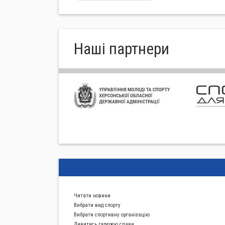
Нашi партнери
Читати новини
Вибрати вид спорту
Вибрати спортивну органiзацiю
Дивитись галерею слави