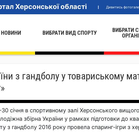
тал Херсонської області
Дивитись фотогал
ВИБРАТИ 
 НОВИНИ
ВИБРАТИ ВИД СПОРТУ
ОРГАН
їни з гандболу у товариському мат
у»
-30 січня в спортивному залі Херсонського вищог
лодіжна збірна України у рамках підготовки до ква
іту з гандболу 2016 року провела спаринг-ігри з