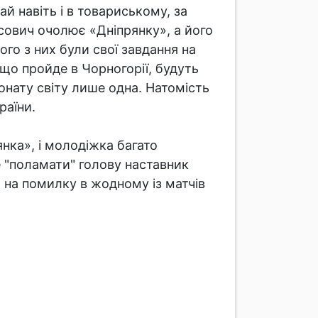
ай навіть і в товариському, за
ович очолює «Дніпрянку», а його
о з них були свої завдання на
, що пройде в Чорногорії, будуть
іонату світу лише одна. Натомість
раїни.
янка», і молодіжка багато
е "поламати" голову наставник
 на помилку в жодному із матчів