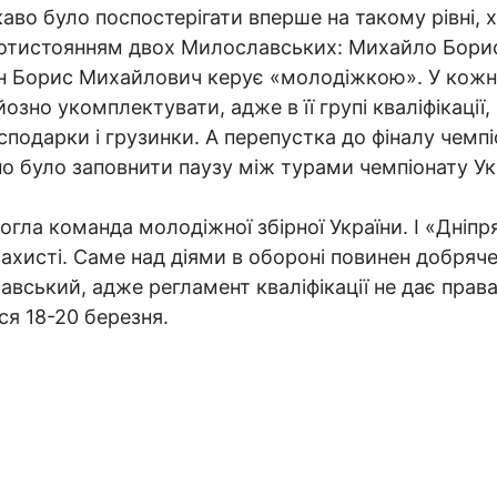
каво було поспостерігати вперше на такому рівні, х
отистоянням двох Милославських: Михайло Борис
н Борис Михайлович керує «молодіжкою». У кожног
озно укомплектувати, адже в її групі кваліфікації
осподарки і грузинки. А перепустка до фіналу чемп
о було заповнити паузу між турами чемпіонату Ук
огла команда молодіжної збірної України. І «Дніпр
захисті. Саме над діями в обороні повинен добряч
вський, адже регламент кваліфікації не дає права
ься 18-20 березня.