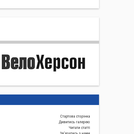
Стартова сторiнка
Дивитись галерею
Читати статті
Зв'язатись з нами