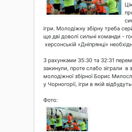
Ці
пр
си
ігри. Молодіжну збірну треба серй
ще дві доволі сильні команди - г
херсонській «Дніпрянці» необхідн
З рахунками 35:30 та 32:31 перем
закинули, проте слабо зіграли в 
молодіжної збірної Борис Милосла
у Чорногорії, ігри в якій відбудут
Фото: