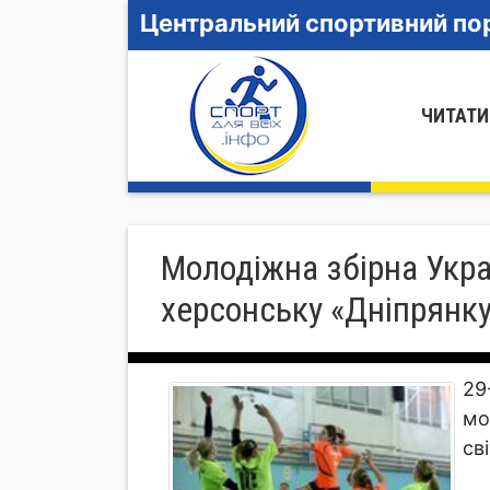
Центральний спортивний пор
ЧИТАТИ
Молодіжна збірна Укра
херсонську «Дніпрянк
29
мо
св