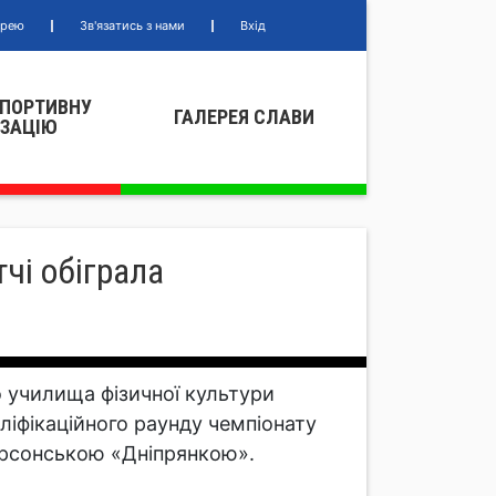
ерею
Зв'язатись з нами
Вхід
СПОРТИВНУ
ГАЛЕРЕЯ СЛАВИ
IЗАЦIЮ
чі обіграла
о училища фізичної культури
ліфікаційного раунду чемпіонату
 херсонською «Дніпрянкою».