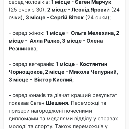
серед чоловіків:
1 місце - Євген Марчук
(25 очок з 30),
2 місце - Леонід Ярови
й (24
очки),
3 місце - Сергій Вітюк
(24 очки);
- серед жінок:
1 місце - Ольга Мелехина, 2
місце - Алла Ралко, 3 місце - Олена
Резников
а;
- серед ветеранів:
1 місце - Костянтин
Чорнощоков, 2 місце - Микола Чепурний,
3 місце - Віктор Кислий
;
- серед юнаків та дівчат кращий результат
показав Євген
Шешеня
. Переможці та
призери нагороджені почесними
дипломами та медалями відділу у справах
молоді та спорту. Також переможців у