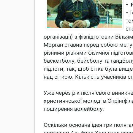
- 
- 
то
сп
організації) з фізпідготовки Віл
Морган ставив перед собою мету с
різними рівнями фізичної підгото
баскетболу, бейсболу та гандболу.
підлоги, так, щоб сітка була вищ
над сіткою. Кількість учасників 
Уже через рік після свого виникн
християнської молоді в Спрінгфіл
поширення волейболу.
Оскільки основна ідея гри поляга
професор Альфред Хальстед запро