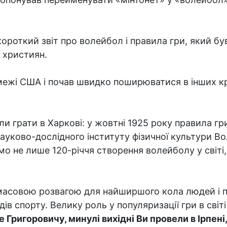
короткий звіт про волейбол і правила гри, який б
х християн.
межі США і почав швидко поширюватися в інших кр
и грати в Харкові: у жовтні 1925 року правила гри
науково-дослідного інституту фізичної культури 
о не лише 120-річчя створення волейболу у світі,
 масовою розвагою для найширшого кола людей і 
в спорту. Велику роль у популяризації гри в світі 
е Григоровичу, минулі вихідні Ви провели в Ірпені