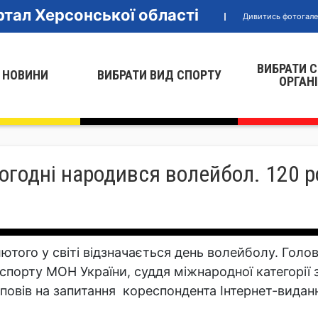
тал Херсонської області
Дивитись фотогал
ВИБРАТИ 
 НОВИНИ
ВИБРАТИ ВИД СПОРТУ
ОРГАН
годні народився волейбол. 120 ро
лютого у світі відзначається день волейболу. Голо
 спорту МОН України, суддя міжнародної категорі
дповів на запитання кореспондента Інтернет-видан