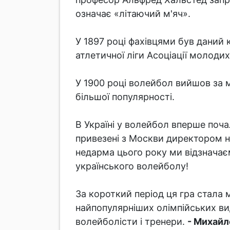
означає «літаючий м'яч».
У 1897 році фахівцями був даний 
атлетичної ліги Асоціації молоди
У 1900 році волейбол вийшов за 
більшої популярності.
В Україні у волейбол вперше почал
привезені з Москви директором 
недарма цього року ми відзначаєм
українського волейболу!
За короткий період ця гра стала
найпопулярніших олімпійських виді
волейболісти і тренери.
- Михайл