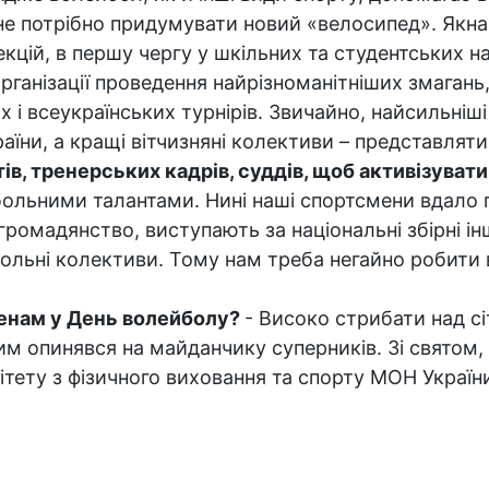
у не потрібно придумувати новий «велосипед». Як
цій, в першу чергу у шкільних та студентських на
рганізації проведення найрізноманітніших змаган
х і всеукраїнських турнірів. Звичайно, найсильніш
раїни, а кращі вітчизняні колективи – представляти
ів, тренерських кадрів, суддів, щоб активізувати
ольними талантами. Нині наші спортсмени вдало г
громадянство, виступають за національні збірні ін
ольні колективи. Тому нам треба негайно робити 
енам у День волейболу?
- Високо стрибати над сі
м опинявся на майданчику суперників. Зі святом,
тету з фізичного виховання та спорту МОН Україн