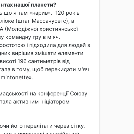
нентах нашої планети?
ось що я там «нарив». 120 років
ліоке (штат Массачусетс), в
CA (Молодіжної християнської
ву командну гру в м'яч.
простотою і підходила для людей з
хідник вирішив змішати елементи
 висоті 196 сантиметрів від
гала в тому, щоб перекидати м'яч
mintonette».
омадськості на конференції Союзу
стала активним ініціатором
чи його перелітати через сітку,
що в перекладі з англійської