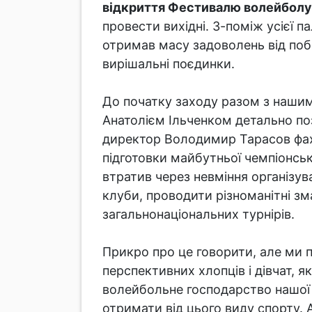
відкриття Фестивалю волейболу ц
провести вихідні. З-поміж усієї п
отримав масу задоволень від поба
вирішальні поєдинки.
До початку заходу разом з нашим
Анатолієм Ільченком детально по
директор Володимир Тарасов фах
підготовки майбутньої чемпіонсь
втратив через невміння організу
клуби, проводити різноманітні зма
загальнонаціональних турнірів.
Прикро про це говорити, але ми п
перспективних хлопців і дівчат, 
волейбольне господарство нашої
отримати від цього виду спорту. 