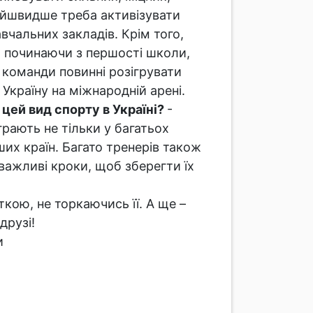
найшвидше треба активізувати
вчальних закладів. Крім того,
ь, починаючи з першості школи,
і команди повинні розігрувати
 Україну на міжнародній арені.
 цей вид спорту в Україні?
-
рають не тільки у багатьох
ших країн. Багато тренерів також
важливі кроки, щоб зберегти їх
ткою, не торкаючись її. А ще –
 друзі!
и