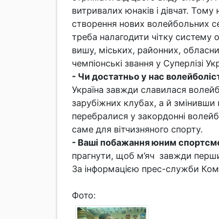
витривалих юнаків і дівчат. Том
створення нових волейбольних сек
треба налагодити чітку систему о
вишу, міських, районних, обласни
чемпіонські звання у Суперлізі Ук
- Чи достатньо у нас волейболіст
Україна завжди славилася волейб
зарубіжних клубах, а й змінивши 
перебралися у закордонні волейб
саме для вітчизняного спорту.
- Ваші побажання юним спортсм
прагнути, щоб м’яч завжди перши
За інформацією прес-служби Комі
Фото: