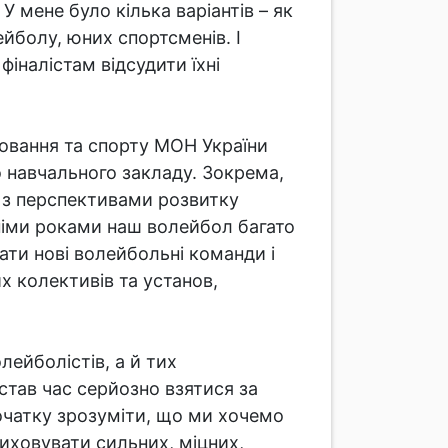
 У мене було кілька варіантів – як
ейболу, юних спортсменів. І
фіналістам відсудити їхні
ховання та спорту МОН України
 навчального закладу. Зокрема,
 з перспективами розвитку
нніми роками наш волейбол багато
ати нові волейбольні команди і
их колективів та установ,
лейболістів, а й тих
астав час серйозно взятися за
очатку зрозуміти, що ми хочемо
виховувати сильних, міцних,