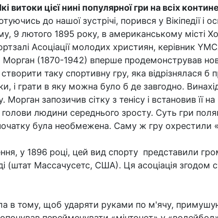
Які витоки цієї нині популярної гри на всіх конти
Готуючись до нашої зустрічі, порився у Вікіпедії і 
му, 9 лютого 1895 року, в американському місті Хо
ортзалі Асоціації молодих християн, керівник YM
ьям Морган (1870-1942) вперше продемонстрував но
творити таку спортивну гру, яка відрізнялася б 
вки, і грати в яку можна було б де завгодно. Вина
 Морган запозичив сітку з тенісу і встановив її на
е голови людини середнього зросту. Суть гри поля
спочатку була необмежена. Саму ж гру охрестили «
ення, у 1896 році, цей вид спорту представили гр
ді (штат Массачусетс, США). Ця асоціація згодом 
ла в тому, щоб ударяти руками по м'ячу, примушую
понував перейменувати «мінтонет» у «волейбол», 