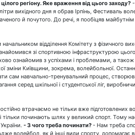
ілого регіону. Яке враження від цього заходу?
-
алітри вихідного дня я обрав Ірпінь, Фестиваль вол
ченого й почутого. До речі, я пообіцяв майбутнім 
 начальником відділення Комітету з фізичного ви
знайомився зі спортивною інфраструктурою цього
ово ознайомив з успіхами і проблемами, а також
кої зміни Київщини, зокрема, волейбольної. Оста
вати сам навчально-тренувальний процес, створюв
гання серед шкільної і студентської ліг, виробнич
остійно втрачаємо не тільки вже підготовлених во
які тільки починають шлях у великий спорт. Тому н
 України.
- З чого треба починати?
- Нам треба сп
Адже волейбол, як й інші види спорту, допомагає 