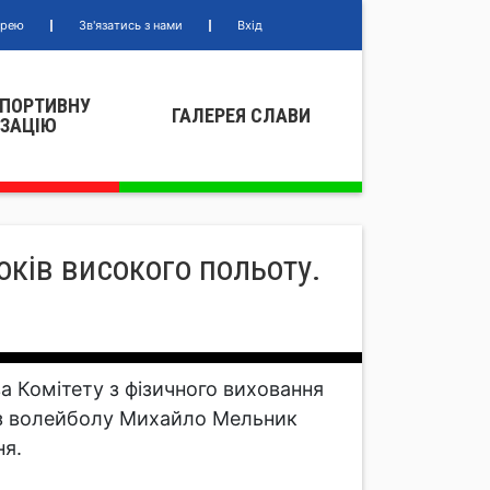
ерею
Зв'язатись з нами
Вхід
СПОРТИВНУ
ГАЛЕРЕЯ СЛАВИ
IЗАЦIЮ
ків високого польоту.
ва Комітету з фізичного виховання
ї з волейболу Михайло Мельник
ня.