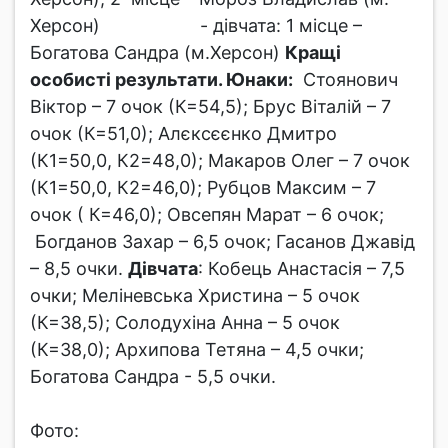
Херсон) - дівчата: 1 місце –
Богатова Сандра (м.Херсон)
Кращі
особисті результати. Юнаки:
Стоянович
Віктор – 7 очок (К=54,5); Брус Віталій – 7
очок (К=51,0); Алєксєєнко Дмитро
(К1=50,0, К2=48,0); Макаров Олег – 7 очок
(К1=50,0, К2=46,0); Рубцов Максим – 7
очок ( К=46,0); Овсепян Марат – 6 очок;
Богданов Захар – 6,5 очок; Гасанов Джавід
– 8,5 очки.
Дівчата
: Кобець Анастасія – 7,5
очки; Меліневська Христина – 5 очок
(К=38,5); Солодухіна Анна – 5 очок
(К=38,0); Архипова Тетяна – 4,5 очки;
Богатова Сандра - 5,5 очки.
Фото: