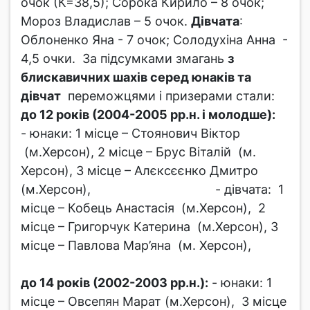
очок (К=38,5); Сорока Кирило – 8 очок;
Мороз Владислав – 5 очок.
Дівчата
:
Облоненко Яна - 7 очок; Солодухіна Анна -
4,5 очки. За підсумками змагань
з
блискавичних шахів серед юнаків та
дівчат
переможцями і призерами стали:
до 12 років (2004-2005 рр.н. і молодше):
- юнаки: 1 місце – Стоянович Віктор
(м.Херсон), 2 місце – Брус Віталій (м.
Херсон), 3 місце – Алєксєєнко Дмитро
(м.Херсон), - дівчата: 1
місце – Кобець Анастасія (м.Херсон), 2
місце – Григорчук Катерина (м.Херсон), 3
місце – Павлова Мар’яна (м. Херсон),
до 14 років (2002-2003 рр.н.):
- юнаки: 1
місце – Овсепян Марат (м.Херсон), 3 місце