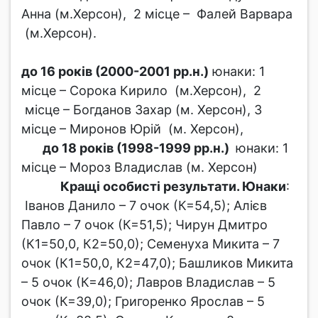
Анна (м.Херсон), 2 місце – Фалей Варвара
(м.Херсон).
до 16 років (2000-2001 рр.н.)
юнаки: 1
місце – Сорока Кирило (м.Херсон), 2
місце – Богданов Захар (м. Херсон), 3
місце – Миронов Юрій (м. Херсон),
до 18 років (1998-1999 рр.н.)
юнаки: 1
місце – Мороз Владислав (м. Херсон)
Кращі особисті результати. Юнаки
:
Іванов Данило – 7 очок (К=54,5); Алієв
Павло – 7 очок (К=51,5); Чирун Дмитро
(К1=50,0, К2=50,0); Семенуха Микита – 7
очок (К1=50,0, К2=47,0); Башликов Микита
– 5 очок (К=46,0); Лавров Владислав – 5
очок (К=39,0); Григоренко Ярослав – 5