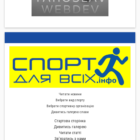
Читати новини
Вибрати вид спорту
Вибрати спортивну органiзацiю
Дивитись галерею слави
Стартова сторiнка
Дивитись галерею
Читати статті
Зв'язатись з нами