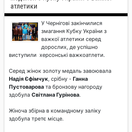
атлетики
У Чернігові закінчилися
змагання Кубку України з
важкої атлетики серед
дорослих, де успішно
виступили херсонські важкоатлети.
Серед жінок золоту медаль завоювала
Надія Єфімчук
, срібну -
Ганна
Пустоварова
та бронзову нагороду
здобула
Світлана Гурінова
.
Жіноча збірна в командному заліку
здобула третє місце.