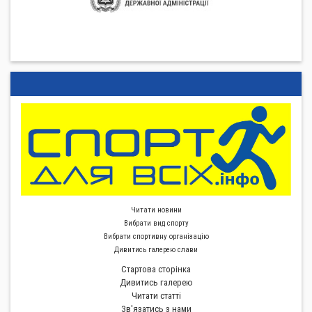
Читати новини
Вибрати вид спорту
Вибрати спортивну органiзацiю
Дивитись галерею слави
Стартова сторiнка
Дивитись галерею
Читати статті
Зв'язатись з нами