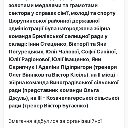
золотими медалями та грамотами
сектора у справах сім’ї, молоді та спорту
Цюрупинської районної державної
адміністрації була нагороджена збірна
команда Брилівської селищної ради у
складі: Інни Стеценко, Вікторії та Яни
Погурецьких, Юлії Чалової, Софії Саніної,
Юлії Радіонової, Юлії Іващенко, Яни
Скрипчук і Аделіни Підіпригори (тренери
Олег Вінніков та Віктор Кісіль), на ІІ місці -
збірна команда Виноградівської сільської
ради (представник команди Ольга
Джуль), на ІІІ - Козачелагерської сільської
ради (тренер Віктор Бугаєнко).
Змагання відбулися за організаційної