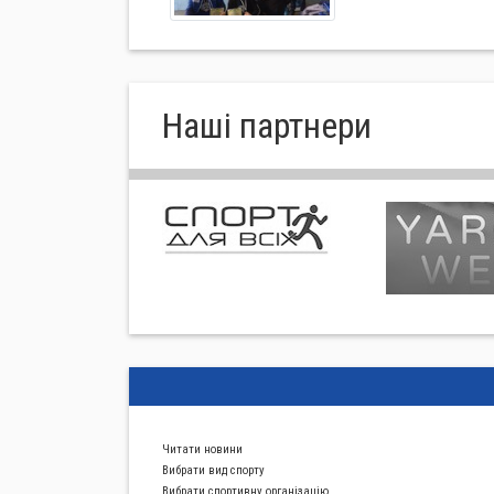
Нашi партнери
Читати новини
Вибрати вид спорту
Вибрати спортивну органiзацiю