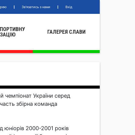
ерею
Зв'язатись з нами
Вхід
СПОРТИВНУ
ГАЛЕРЕЯ СЛАВИ
IЗАЦIЮ
и
ий чемпіонат України серед
участь збірна команда
д юніорів 2000-2001 років