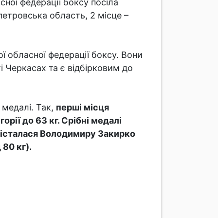
ної федерації боксу посіла
петровська область, 2 місце –
ої обласної федерації боксу. Вони
ті Черкасах та є відбірковим до
 медалі. Так,
перші місця
орії до 63 кг. Срібні медалі
а дісталася Володимиру Закирко
 80 кг).