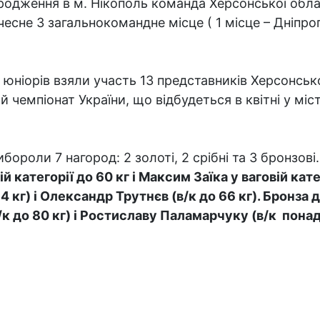
родження в м. Нікополь команда Херсонської облас
чесне 3 загальнокомандне місце ( 1 місце – Дніпро
д юніорів взяли участь 13 представників Херсонськ
й чемпіонат України, що відбудеться в квітні у міс
ороли 7 нагород: 2 золоті, 2 срібні та 3 бронзові.
категорії до 60 кг і Максим Заїка у ваговій катег
54 кг) і Олександр Трутнєв (в/к до 66 кг). Бронз
в/к до 80 кг) і Ростиславу Паламарчуку (в/к понад