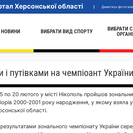
тал Херсонської області
Дивитись фотогал
ВИБРАТИ 
 НОВИНИ
ВИБРАТИ ВИД СПОРТУ
ОРГАН
 і путівками на чемпіоант Україн
15 по 20 лютого у місті Нікополь пройшов зональн
іорів 2000-2001 року народження, у якому взяла 
рсонської області.
 результатами зонального чемпіонату України сере