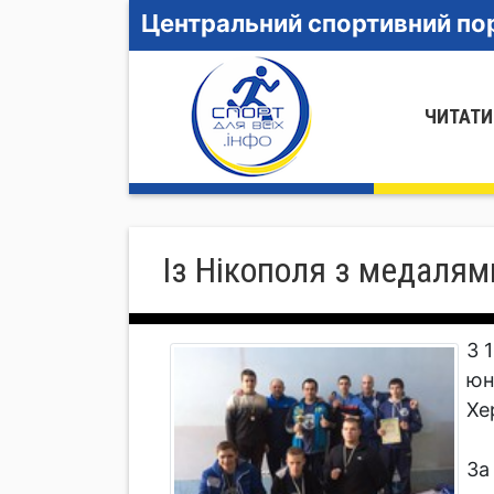
Центральний спортивний пор
ЧИТАТИ
Із Нікополя з медалями
З 
юн
Хе
За