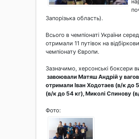
на
по
Запорізька область).
Всього в чемпіонаті України сере
отримали 11 путівок на відбіркови
чемпіонату Європи.
Зазначимо, херсонські боксери виб
завоювали Матяш Андрій у ваговій 
отримали Іван Ходотаев (в/к до 
(в/к до 54 кг), Миколі Спинову (
Фото: