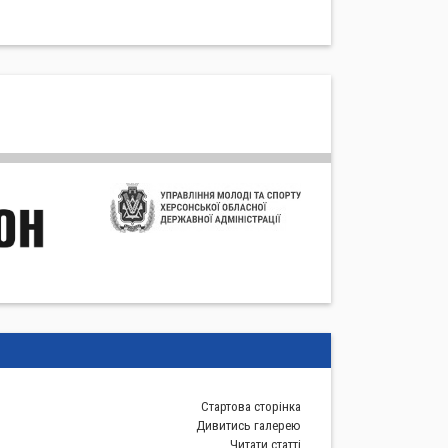
Стартова сторiнка
Дивитись галерею
Читати статті