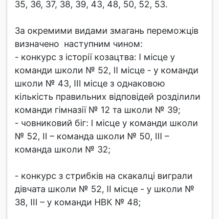
35, 36, 37, 38, 39, 43, 48, 50, 52, 53.
За окремими видами змагань переможців
визначено наступним чином:
- конкурс з історії козацтва: І місце у
команди школи № 52, ІІ місце - у команди
школи № 43, ІІІ місце з однаковою
кількість правильних відповідей розділили
команди гімназії № 12 та школи № 39;
- човниковий біг: І місце у команди школи
№ 52, ІІ – команда школи № 50, ІІІ –
команда школи № 32;
- конкурс з стрибків на скакалці виграли
дівчата школи № 52, ІІ місце - у школи №
38, ІІІ – у команди НВК № 48;