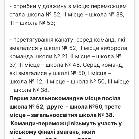
- стрибки у довжину з місця: переможцем
стала школа № 52, ІІ місце – школа № 38,
ІІІ – школа № 53;
- перетягування канату: серед команд, які
змагалися у школі № 52, І місце виборола
команда школи № 21, ІІ місце – школа №
37, ІІІ місце – школа № 48. Серед команд,
які змагалися у школі № 50, І місце –
школа № 12, ІІ місце - школа № 50, ІІІ місце
– школа № 38.
Перше загальнокомандне місце посіла
школа № 52, друге - школа №50, третє
місце – загальноосвітня школа № 38.
Команди-переможці візьмуть участь у
міському фіналі змагань, який