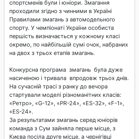
спортсменів були і юніори. Змагання
проходили згідно з чинними в Україні
Правилами змагань з автомодельного
спорту. У чемпіонаті України особиста
першість визначається у кожному класі
окремо, по найбільшій сумі очок, набраних
на двох з трьох етапів змагань.
Конкурсна програма змагань була дуже
насиченою і тривала впродовж трьох днів.
На сучасній трасі з ранку до вечора
стартували моделі різноманітних класів:
«Ретро», «G-12», «PR-24», «ES-32», «F-1»,
«ES-24».
За результатами змагань серед юніорів
команда з Сум зайняла перше місце, з
Києва посіла друге місце, а чернігівці