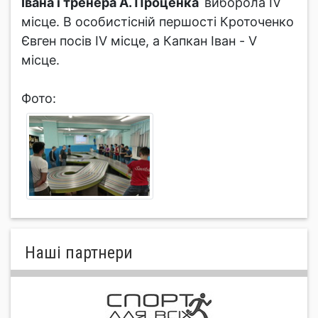
Івана і тренера А. Проценка
виборола IV
місце. В особистісній першості Кроточенко
Євген посів IV місце, а Капкан Іван - V
місце.
Фото:
Нашi партнери