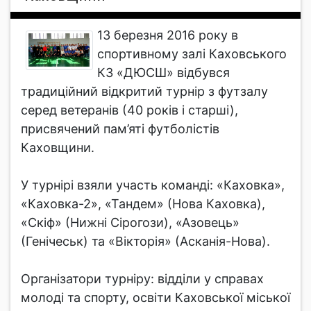
13 березня 2016 року в
спортивному залі Каховського
КЗ «ДЮСШ» відбувся
традиційний відкритий турнір з футзалу
серед ветеранів (40 років і старші),
присвячений пам’яті футболістів
Каховщини.
У турнірі взяли участь команді: «Каховка»,
«Каховка-2», «Тандем» (Нова Каховка),
«Скіф» (Нижні Сірогози), «Азовець»
(Генічеськ) та «Вікторія» (Асканія-Нова).
Організатори турніру: відділи у справах
молоді та спорту, освіти Каховської міської