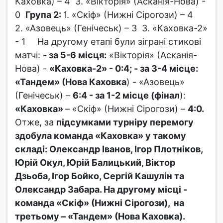
Каховка) – 4 3. «Вікторія» (Асканія-Нова) -
0
Група 2:
1. «Скіф» (Нижні Сірогози) – 4
2. «Азовець» (Генічеськ) – 3 3. «Каховка-2»
- 1
На другому етапі були зіграні стикові
матчі:
- за 5-6 місця:
«Вікторія» (Асканія-
Нова) -
«Каховка-2» - 0:4;
- за 3-4 місце:
«Тандем» (Нова Каховка
) - «Азовець»
(Генічеськ) –
6:4
- за 1-2 місце (фінал
):
«Каховка»
– «Скіф» (Нижні Сірогози) –
4:0.
Отже, за
підсумками турніру перемогу
здобула команда «Каховка» у такому
складі: Олександр Іванов, Ігор Плотніков,
Юрій Окул, Юрій Балицький, Віктор
Дзьоба, Ігор Бойко, Сергій Кашулін та
Олександр Забара. На другому місці -
команда «Скіф» (Нижні Сірогози), на
третьому – «Тандем» (Нова Каховка).