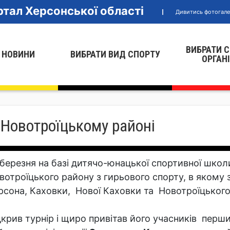
тал Херсонської області
Дивитись фотогал
ВИБРАТИ 
 НОВИНИ
ВИБРАТИ ВИД СПОРТУ
ОРГАН
 Новотроїцькому районі
 березня на базі дитячо-юнацької спортивної школ
вотроїцького району з гирьового спорту, в якому з
рсона, Каховки, Нової Каховки та Новотроїцького
дкрив турнір і щиро привітав його учасників перш