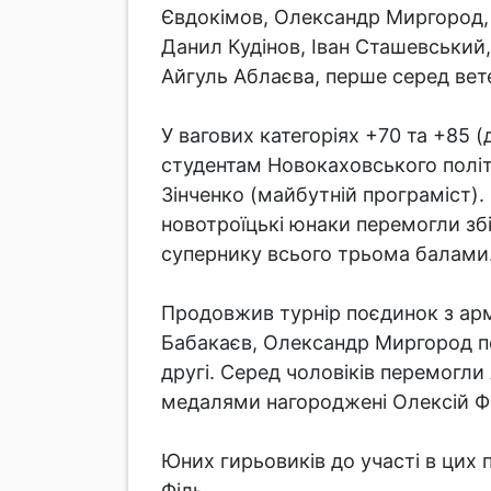
Євдокімов, Олександр Миргород, 
Данил Кудінов, Іван Сташевський,
Айгуль Аблаєва, перше серед вет
У вагових категоріях +70 та +85 
студентам Новокаховського полі
Зінченко (майбутній програміст).
новотроїцькі юнаки перемогли збі
супернику всього трьома балами
Продовжив турнір поєдинок з арм
Бабакаєв, Олександр Миргород пос
другі. Серед чоловіків перемогли
медалями нагороджені Олексій Фі
Юних гирьовиків до участі в цих 
Філь.