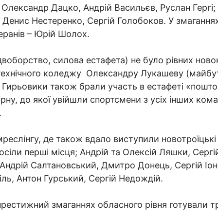
Олександр Дацко, Андрій Васильєв, Руслан Гергі
 Денис Нестеренко, Сергій Голобоков. У змаганнях
еранів – Юрій Шолох.
(двоборство, силова естафета) не було рівних нов
технічного коледжу Олександру Лукашеву (майбут
 Гирьовики також брали участь в естафеті «поштов
рну, до якої увійшли спортсмени з усіх інших ком
.
реслінгу, де також вдало виступили новотроїцькі
іли перші місця; Андрій та Олексій Ляшки, Сергі
 Андрій Салтановський, Дмитро Донець, Сергій Іоні
ль, Антон Гурський, Сергій Недождій.
престижний змаганнях обласного рівня готували тр