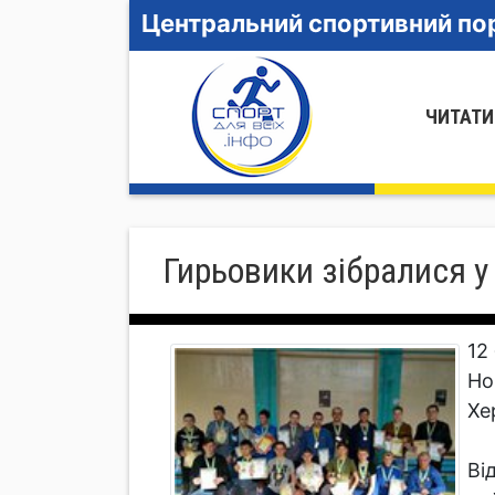
Центральний спортивний пор
ЧИТАТИ
Гирьовики зібралися у
12
Но
Хе
Ві