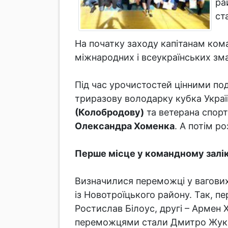
ра
ст
На початку заходу капітанам кома
міжнародних і всеукраїнських зм
Під час урочистостей цінними по
триразову володарку кубка Украї
(Колобродову)
та ветерана спорт
Олександра Хоменка
. А потім р
Перше місце у командному заліку
Визначилися переможці у вагових
із Новотроїцького району. Так, пе
Ростислав Білоус, другі – Армен 
переможцями стали Дмитро Жуков