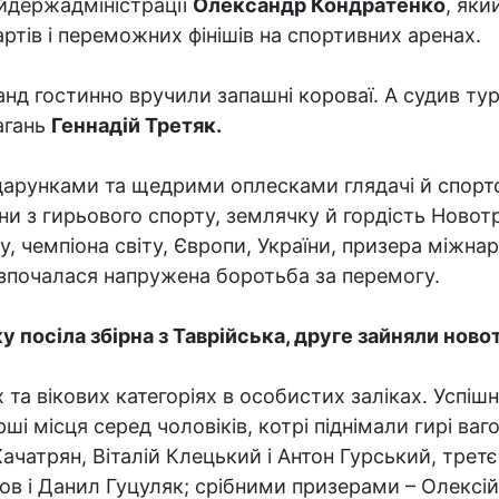
йдержадміністрації
Олександр Кондратенко
, як
артів і переможних фінішів на спортивних аренах.
нд гостинно вручили запашні короваї. А судив тур
агань
Геннадій Третяк.
дарунками та щедрими оплесками глядачі й спортс
ни з гирьового спорту, землячку й гордість Ново
у, чемпіона світу, Європи, України, призера міжн
озпочалася напружена боротьба за перемогу.
 посіла збірна з Таврійська, друге зайняли новот
 та вікових категоріях в особистих заліках. Успі
рші місця серед чоловіків, котрі піднімали гирі ва
Хачатрян, Віталій Клецький і Антон Гурський, трет
 і Данил Гуцуляк; срібними призерами – Олексій