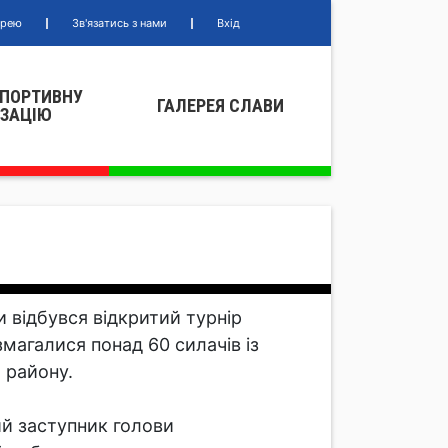
ерею
Зв'язатись з нами
Вхід
СПОРТИВНУ
ГАЛЕРЕЯ СЛАВИ
IЗАЦIЮ
и відбувся відкритий турнір
магалися понад 60 силачів із
 району.
ий заступник голови