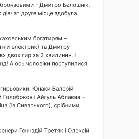
; бронзовими - Дмитро Бєлошнік,
 дівчат друге місце здобула
окаховським богатирям –
ній електрик) та Дмитру
х двох гир за 2 хвилини». І
анд! А ось чоловіки поступилися
 гирьовики. Юнаки Валерій
й Голобоков і Айгуль Аблаєва –
ца (із Сиваського), срібними
енери Геннадій Третяк і Олексій