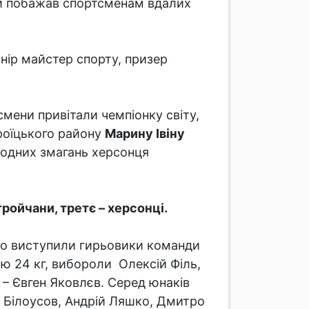
ий побажав спортсменам вдалих
нір майстер спорту, призер
мени привітали чемпіонку світу,
троїцького району
Марину Івіну
ародних змагань херсонця
ройчани, третє – херсонці.
шно виступили гирьовики команди
гою 24 кг, вибороли Олексій Філь,
є – Євген Яковлєв. Серед юнаків
 Білоусов, Андрій Ляшко, Дмитро