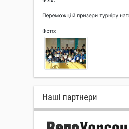
Переможці й призери турніру наг
Фото:
Нашi партнери