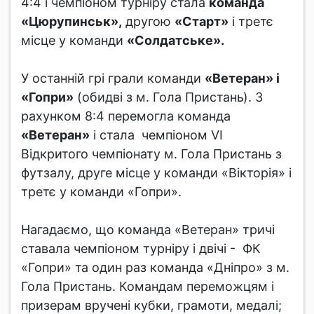
4:4 і чемпіоном турніру стала
команда
«Цюрупинськ»,
другою
«Старт»
і третє
місце у команди
«Солдатське».
У останній грі грали команди
«Ветеран» і
«Гопри»
(обидві з м. Гола Пристань). З
рахунком 8:4 перемогла команда
«Ветеран»
і стала чемпіоном VI
Відкритого чемпіонату м. Гола Пристань з
футзалу, друге місце у команди «Вікторія» і
третє у команди «Гопри».
Нагадаємо, що команда «Ветеран» тричі
ставала чемпіоном турніру і двічі - ФК
«Гопри» та один раз команда «Дніпро» з м.
Гола Пристань. Командам переможцям і
призерам вручені кубки, грамоти, медалі;