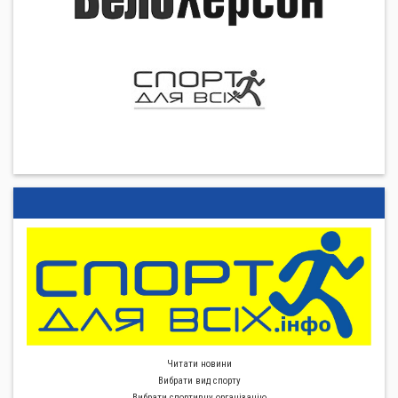
Читати новини
Вибрати вид спорту
Вибрати спортивну органiзацiю