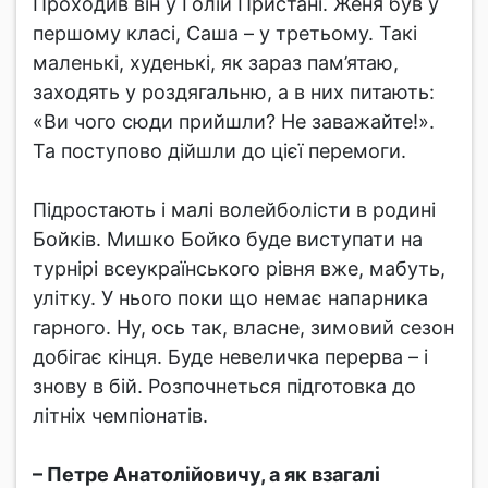
Проходив він у Голій Пристані. Женя був у
першому класі, Саша – у третьому. Такі
маленькі, худенькі, як зараз пам’ятаю,
заходять у роздягальню, а в них питають:
«Ви чого сюди прийшли? Не заважайте!».
Та поступово дійшли до цієї перемоги.
Підростають і малі волейболісти в родині
Бойків. Мишко Бойко буде виступати на
турнірі всеукраїнського рівня вже, мабуть,
улітку. У нього поки що немає напарника
гарного. Ну, ось так, власне, зимовий сезон
добігає кінця. Буде невеличка перерва – і
знову в бій. Розпочнеться підготовка до
літніх чемпіонатів.
– Петре Анатолійовичу, а як взагалі