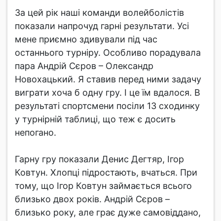
За цей рік наші команди волейболістів
показали напрочуд гарні результати. Усі
мене приємно здивували під час
останнього турніру. Особливо порадувала
пара Андрій Сєров – Олександр
Новохацький. Я ставив перед ними задачу
виграти хоча б одну гру. І це їм вдалося. В
результаті спортсмени посіли 13 сходинку
у турнірній таблиці, що теж є досить
непогано.
Гарну гру показали Денис Дегтяр, Ігор
Ковтун. Хлопці підростають, вчаться. При
тому, що Ігор Ковтун займається всього
близько двох років. Андрій Сєров –
близько року, але грає дуже самовіддано,