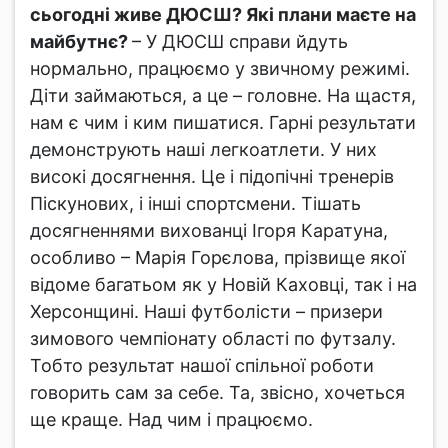
сьогодні живе ДЮСШ? Які плани маєте на
майбутнє?
– У ДЮСШ справи йдуть
нормально, працюємо у звичному режимі.
Діти займаються, а це – головне. На щастя,
нам є чим і ким пишатися. Гарні результати
демонструють наші легкоатлети. У них
високі досягнення. Це і підопічні тренерів
Піскунових, і інші спортсмени. Тішать
досягненнями вихованці Ігоря Каратуна,
особливо – Марія Горєлова, прізвище якої
відоме багатьом як у Новій Каховці, так і на
Херсонщині. Наші футболісти – призери
зимового чемпіонату області по футзалу.
Тобто результат нашої спільної роботи
говорить сам за себе. Та, звісно, хочеться
ще краще. Над чим і працюємо.