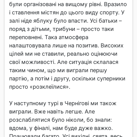
були організовані на вищому рівні. Вразило
і ставлення містян до цього виду спорту. У
залі ніде яблуку було впасти. Усі батьки –
поряд з дітьми, трибуни – просто таки
переповнені. Така атмосфера
налаштовувала лише на позитив. Високих
цілей ми не ставили, реально оцінюючи
свої можливості. Але ситуація склалася
таким чином, що ми виграли першу
партію, а потім і другу, оскільки суперники
просто «розклеїлися».
У наступному турі в Чернігові ми також
виграли. Вже навіть легше. Але
розслаблятися було ніколи, бо знали:
вдома, у фіналі, нам буде дуже важко.
Працювали багато. Усі вихідні, свята, весь