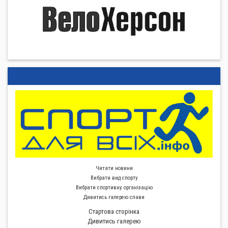
Читати новини
Вибрати вид спорту
Вибрати спортивну органiзацiю
Дивитись галерею слави
Стартова сторiнка
Дивитись галерею