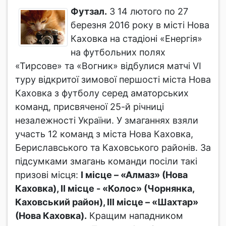
Футзал.
З 14 лютого по 27
березня 2016 року в місті Нова
Каховка на стадіоні «Енергія»
на футбольних полях
«Тирсове» та «Вогник» відбулися матчі VІ
туру відкритої зимової першості міста Нова
Каховка з футболу серед аматорських
команд, присвяченої 25-й річниці
незалежності України. У змаганнях взяли
участь 12 команд з міста Нова Каховка,
Бериславського та Каховського районів. За
підсумками змагань команди посіли такі
призові місця:
І місце – «Алмаз» (Нова
Каховка), ІІ місце - «Колос» (Чорнянка,
Каховський район), ІІІ місце – «Шахтар»
(Нова Каховка).
Кращим нападником