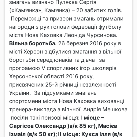
змагань визнано Пуляєва Сергія
(«Кам’янка», Кам’янка) – 20 забитих голів.
Переможці та призери змагань отримали
нагороди з рук голови федерації футболу
міста Нова Каховка Леоніда Чурсинова.
Вільна боротьба.
26 березня 2016 року в
місті Херсон відбулися змагання з вільної
боротьби серед юнаків та дівчат за
програмою V спортивних ігор школярів
Херсонської області 2016 року,
присвячених 25-й річниці незалежності
України. За підсумками змагань
спортсмени міста Нова Каховка вихованці
тренера-виклада з вільної Андрія Мешкова
посіли такі призові місця: І
місце –
Саргісов Олександр )в/к 85 кг), Масієв
Ізмаіл (в/к 50 кг); ІІ місце: Кукса Ілля (в/к