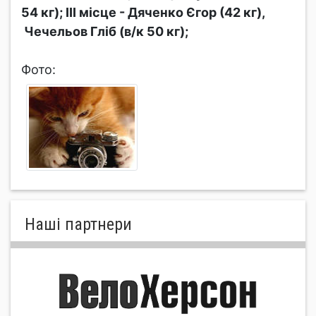
54 кг); ІІІ місце - Дяченко Єгор (42 кг),
Чечельов Гліб (в/к 50 кг);
Фото:
Нашi партнери