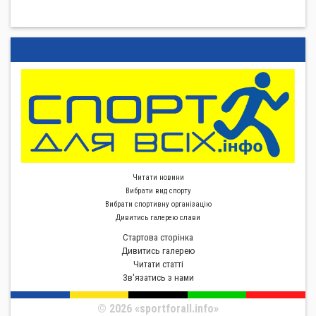
Читати новини
Вибрати вид спорту
Вибрати спортивну органiзацiю
Дивитись галерею слави
Стартова сторiнка
Дивитись галерею
Читати статті
Зв'язатись з нами
© 2026 «sportforall.info»