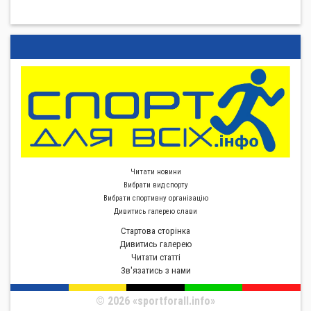
Читати новини
Вибрати вид спорту
Вибрати спортивну органiзацiю
Дивитись галерею слави
Стартова сторiнка
Дивитись галерею
Читати статті
Зв'язатись з нами
© 2026 «sportforall.info»