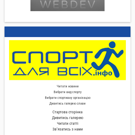
Читати новини
Вибрати вид спорту
Вибрати спортивну органiзацiю
Дивитись галерею слави
Стартова сторiнка
Дивитись галерею
Читати статті
Зв'язатись з нами