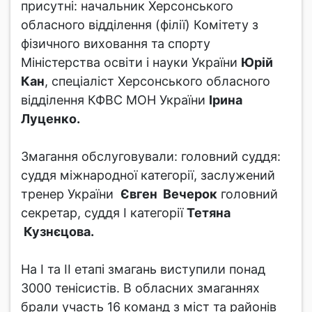
присутні: начальник Херсонського
обласного відділення (філії) Комітету з
фізичного виховання та спорту
Міністерства освіти і науки України
Юрій
Кан
, спеціаліст Херсонського обласного
відділення КФВС МОН України
Ірина
Луценко.
Змагання обслуговували: головний суддя:
суддя міжнародної категорії, заслужений
тренер України
Євген Вечерок
головний
секретар, суддя І категорії
Тетяна
Кузнєцова.
На І та ІІ етапі змагань виступили понад
3000 тенісистів. В обласних змаганнях
брали участь 16 команд з міст та районів