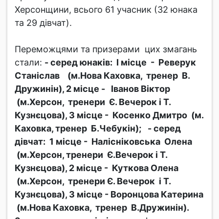
Херсонщини, всього 61 учасник (32 юнака
та 29 дівчат).
Переможцями та призерами цих змагань
стали:
- серед юнаків:
І місце - Реверук
Станіслав (м.Нова Каховка, тренер В.
Дружинін), 2 місце - Іванов Віктор
(м.Херсон, тренери Є. Вечерок і Т.
Кузнєцова), 3 місце - Косенко Дмитро (м.
Каховка, тренер Б.Чебукін);
- серед
дівчат:
1 місце - Налісніковська Олена
(м.Херсон, тренери Є.Вечерок і Т.
Кузнєцова), 2 місце - Куткова Олена
(м.Херсон, тренери Є. Вечерок і Т.
Кузнєцова), 3 місце - Воронцова Катерина
(м.Нова Каховка, тренер В.Дружинін).