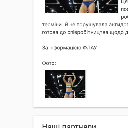
Ця
по
ро
терміни. Я не порушувала антидоп
готова до співробітництва щодо д
За інформацією ФЛАУ
Фото:
Нашi партнери