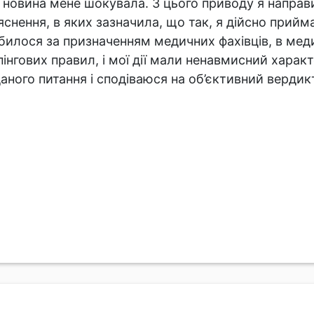
 новина мене шокувала. З цього приводу я направ
яснення, в яких зазначила, що так, я дійсно прийм
билося за призначенням медичних фахівців, в меди
інгових правил, і мої дії мали ненавмисний характ
аного питання і сподіваюся на об’єктивний вердик