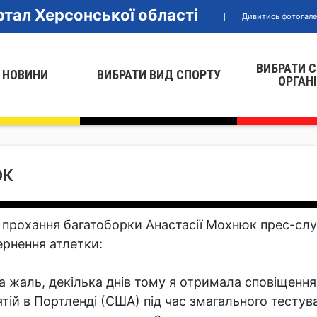
тал Херсонської області
Дивитись фотогал
ВИБРАТИ 
 НОВИНИ
ВИБРАТИ ВИД СПОРТУ
ОРГАН
юк
 прохання багатоборки Анастасії Мохнюк прес-с
ернення атлетки:
а жаль, декілька днів тому я отримала сповіщення 
ятій в Портленді (США) під час змагального тестув