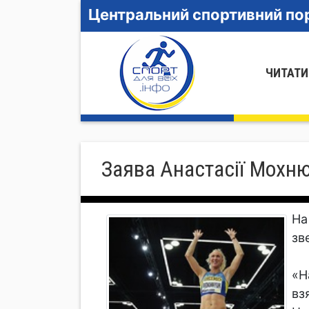
Центральний спортивний пор
ЧИТАТИ
Заява Анастасії Мохн
На
зв
«Н
вз