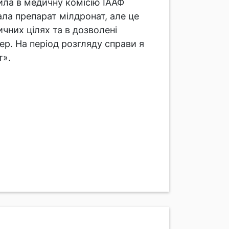
ила в медичну комісію ІААФ
ала препарат мілдронат, але це
чних цілях та в дозволені
ер. На період розгляду справи я
т».