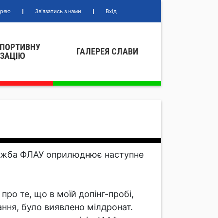
ерею
Зв'язатись з нами
Вхід
СПОРТИВНУ
ГАЛЕРЕЯ СЛАВИ
IЗАЦIЮ
лужба ФЛАУ оприлюднює наступне
про те, що в моїй допінг-пробі,
ання, було виявлено мілдронат.