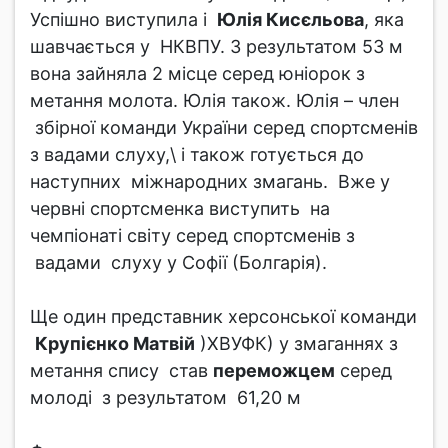
Успішно виступила і
Юлія Кисєльова
, яка
шавчається у НКВПУ. З результатом 53 м
вона зайняла 2 місце серед юніорок з
метання молота. Юлія також. Юлія – член
збірної команди України серед спортсменів
з вадами слуху,\ і також готується до
наступних міжнародних змагань. Вже у
червні спортсменка виступить на
чемпіонаті світу серед спортсменів з
вадами слуху у Софії (Болгарія).
Ще один представник херсонської команди
Крупієнко Матвій
)ХВУФК) у змаганнях з
метання спису став
переможцем
серед
молоді з результатом 61,20 м