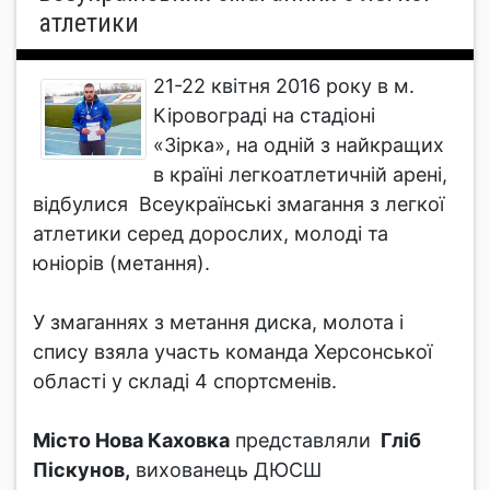
атлетики
21-22 квітня 2016 року в м.
Кіровограді на стадіоні
«Зірка», на одній з найкращих
в країні легкоатлетичній арені,
відбулися Всеукраїнські змагання з легкої
атлетики серед дорослих, молоді та
юніорів (метання).
У змаганнях з метання диска, молота і
спису взяла участь команда Херсонської
області у складі 4 спортсменів.
Місто Нова Каховка
представляли
Гліб
Піскунов,
вихованець ДЮСШ