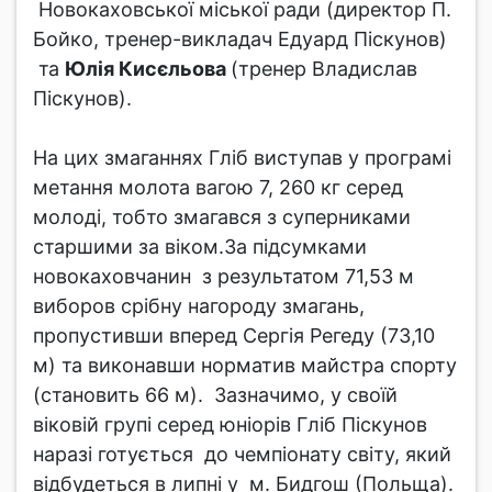
Новокаховської міської ради (директор П.
Бойко, тренер-викладач Едуард Піскунов)
та
Юлія Кисєльова
(тренер Владислав
Піскунов).
На цих змаганнях Гліб виступав у програмі
метання молота вагою 7, 260 кг серед
молоді, тобто змагався з суперниками
старшими за віком.За підсумками
новокаховчанин з результатом 71,53 м
виборов срібну нагороду змагань,
пропустивши вперед Сергія Регеду (73,10
м) та виконавши норматив майстра спорту
(становить 66 м). Зазначимо, у своїй
віковій групі серед юніорів Гліб Піскунов
наразі готується до чемпіонату світу, який
відбудеться в липні у м. Бидгош (Польща).