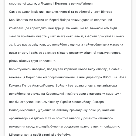
спортивної школи, а Людина і Вчитель з великої літери.
Саме завдяки ініціативі, наполегливості та особистої участі Віктора
Корнійовича ми маємо на березі Дніпра такий чудовий спортивний
комплекс, де і проходить цей турнір. На жаль, не всі бажаючі команди
змогли прийняти участь у цих змаганнях, але ті, які були присутні в цьому
залі, ще раз засвідчили, що волейбол є одним із найулюбленіших масових
видів спорту і займає важливе місце у розвитку фізичної культури серед
різних вікових груп населення.
Користуючись нагодою, подякував корифеїв цього виду спорту, а саме: -
вихованця Бериславскої спортивної школи, а нині директора ДЮСШ м. Нова
Каховка
Петра Анатолійовича Бойка
- і ветерана спорту, організатора
волейбольного руху на Херсонщині, який створив аматорську команду -
постійного учасника чемпіонату України з волейболу,
Віктора
Володимировича Дудченко
за активну громадську позицію, належні
організаторські здібності та особистий внесок у розвиток фізичного
виховання серед молоді їх було нагороджено грамотами», - повідомляє
І.Йосипенко на своїй сторінці в Фейсбук.