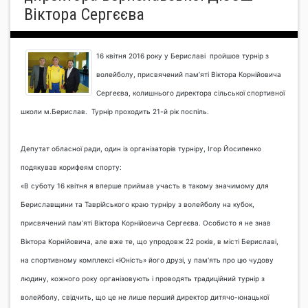
Віктора Сергєєва
16 квітня 2016 року у Бериславі пройшов турнір з
волейболу, присвячений пам’яті Віктора Корнійовича
Сергеєва, колишнього директора сільської спортивної
школи м.Берислав.
Турнір проходить 21-й рік поспіль.
Депутат обласної ради, один із організаторів турніру, Ігор Йосипенко
подякував корифеям спорту:
«В суботу 16 квітня я вперше приймав участь в такому значимому для
Бериславщини та Таврійського краю турніру з волейболу на кубок,
присвячений пам’яті Віктора Корнійовича Сергеєва. Особисто я не знав
Віктора Корнійовича, але вже те, що упродовж 22 років, в місті Бериславі,
на спортивному комплексі «Юність» його друзі, у пам'ять про цю чудову
людину, кожного року організовують і проводять традиційний турнір з
волейболу, свідчить, що це не лише перший директор дитячо-юнацької