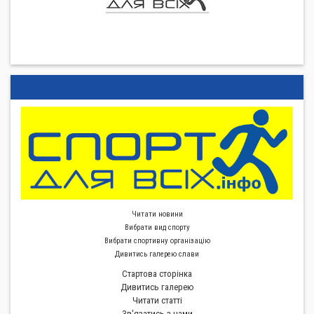
Читати новини
Вибрати вид спорту
Вибрати спортивну органiзацiю
Дивитись галерею слави
Стартова сторiнка
Дивитись галерею
Читати статті
Зв'язатись з нами