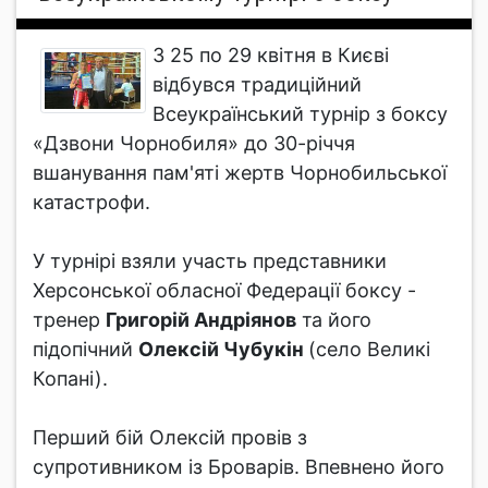
З 25 по 29 квітня в Києві
відбувся традиційний
Всеукраїнський турнір з боксу
«Дзвони Чорнобиля» до 30-річчя
вшанування пам'яті жертв Чорнобильської
катастрофи.
У турнірі взяли участь представники
Херсонської обласної Федерації боксу -
тренер
Григорій Андріянов
та його
підопічний
Олексій Чубукін
(село Великі
Копані).
Перший бій Олексій провів з
супротивником із Броварів. Впевнено його